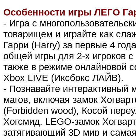
Особенности игры ЛЕГО Гар
- Игра с многопользовательс
товарищем и играйте как сла
Гарри (Harry) за первые 4 год
общей игры для 2-х игроков 
также в режиме онлайновой со
Xbox LIVE (Иксбокс ЛАЙВ).
- Познавайте интерактивный 
магов, включая замок Хогварт
(Forbidden wood)
, Косой переу
Хогсмид. LEGO-замок Хогвартс
затягивающий 3D мир и сама