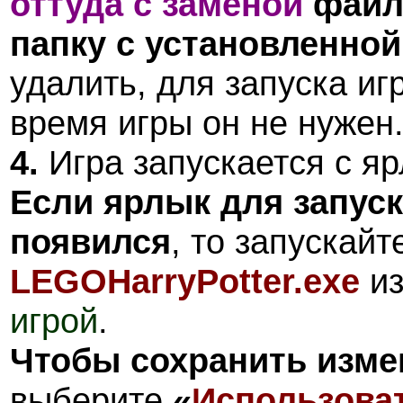
оттуда с заменой
фай
папку с установленной
удалить, для запуска иг
время игры он не нужен
4.
Игра запускается с я
Если ярлык для запуск
появился
, то запускайт
LEGOHarryPotter.exe
и
игрой
.
Чтобы сохранить изме
выберите
«
Использоват