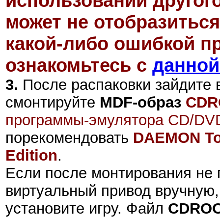
использовании другог
может не отобразиться
какой-либо ошибкой пр
ознакомьтесь с
данной
3.
После распаковки зайдите 
смонтируйте
MDF-образ
CDR
программы-эмулятора CD/DVD
порекомендовать
DAEMON Too
Edition
.
Если после монтирования не 
виртуальный привод вручную,
установите игру. Файл
CDROO