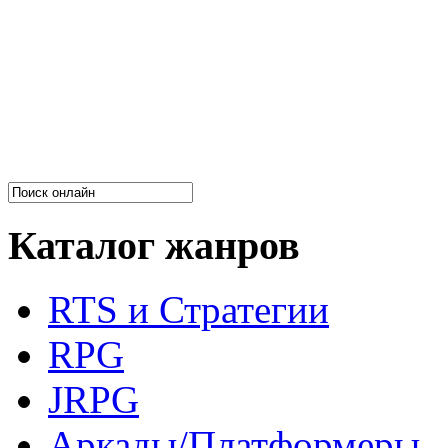
Каталог жанров
RTS и Стратегии
RPG
JRPG
Аркады/Платформеры