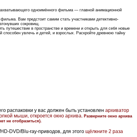
и захватывающего одноимённого фильма — главной анимационной
фильма. Вам предстоит самим стать участниками детективно-
затонувших сокровищ.
ть путешествие в пространстве и времени и открыть для себя новые
й способен увлечь и детей, и взрослых. Раскройте древнюю тайну
 его распаковки у вас должен быть установлен
архиватор
 кнопкой мыши, откроется окно архива.
Разверните окно архива
ет не отобразиться).
HD-DVD/Blu-ray-приводов, для этого
щёлкните 2 раза