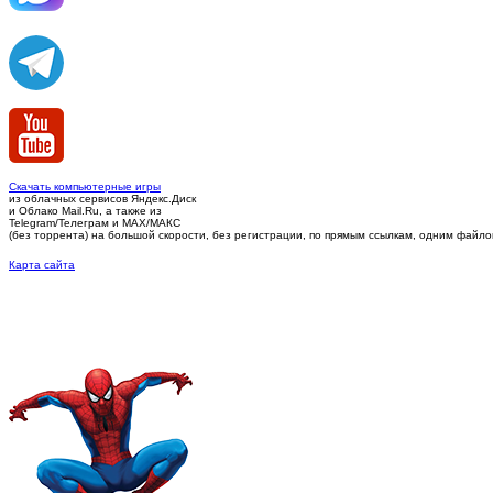
Скачать компьютерные игры
из облачных сервисов Яндекс.Диск
и Облако Mail.Ru, а также из
Telegram/Телеграм
и MAX/МАКС
(без торрента)
на большой скорости, без регистрации, по прямым ссылкам, одним файлом 
Карта сайта