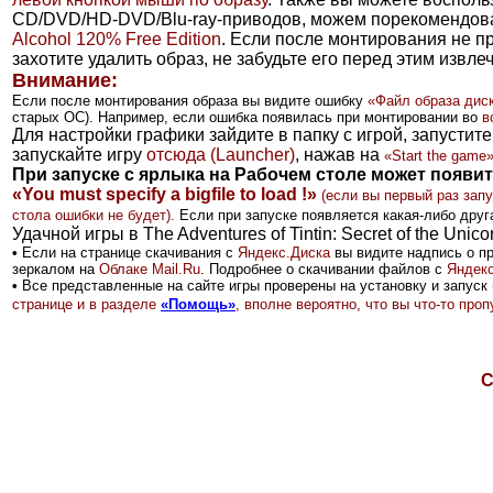
CD/DVD/HD-DVD/Blu-ray-приводов, можем порекомендов
Alcohol 120% Free Edition
. Если после монтирования не п
захотите удалить образ, не забудьте его перед этим извле
Внимание:
Если после монтирования образа вы видите ошибку
«Файл образа дис
старых ОС)
. Например, если ошибка появилась при монтировании во
в
Для настройки графики зайдите в папку с игрой, запустит
запускайте игру
отсюда (Launcher)
, нажав на
«
Start the game
»
При запуске с ярлыка на Рабочем столе может появи
«You must specify a bigfile to load
!»
(если вы первый раз запу
стола ошибки не будет
)
.
Если при запуске появляется какая-либо друга
Удачной игры в The Adventures of Tintin: Secret of the Unico
•
Если на странице скачивания с
Яндекс.Диск
а
вы видите надпись о п
зеркалом на
Облаке Mail.Ru
.
Подробнее о скачивании файлов с
Яндекс
•
Все представленные на сайте игры проверены на установку и запуск 
странице и в разделе
«Помощь»
, вполне вероятно, что вы что-то пр
С