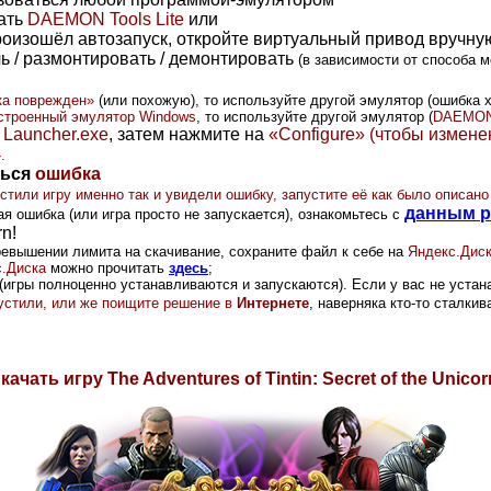
ать
DAEMON Tools Lite
или
роизошёл автозапуск, откройте виртуальный привод вручну
чь / размонтировать / демонтировать
(в зависимости от способа м
ка поврежден»
(или похожую)
, то используйте другой эмулятор (
ошибка 
строенный эмулятор Windows
, то используйте другой эмулятор (
DAEMON 
е
Launcher.exe
, затем нажмите на
«Configure» (чтобы измене
.
ться
ошибка
стили игру именно так и увидели ошибку, запустите её как было описан
данным р
я ошибка (или игра просто не запускается), ознакомьтесь с
rn!
ревышении лимита на скачивание, сохраните файл к себе на
Яндекс.Дис
.Диска
можно прочитать
здесь
;
(игры полноценно устанавливаются и запускаются). Если у вас не устана
опустили, или же поищите решение в
Интернете
, наверняка кто-то сталки
качать игру
The Adventures of Tintin: Secret of the Unicor