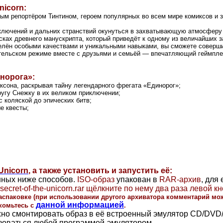
nicorn:
ным репортёром Тинтином, героем популярных во всем мире комиксов 
ключений и дальних странствий окунуться в захватывающую атмосферу 
сках древнего манускрипта, который приведёт к одному из величайших 
делён особыми качествами и уникальными навыками, вы сможете соверши
ательском режиме вместе с друзьями и семьёй — впечатляющий геймпле
норога»:
сона, раскрывая тайну легендарного фрегата «Единорог»;
ругу Снежку в их великом приключении;
 коляской до эпических битв;
е квесты;
 Unicorn
, а также установить и запустить её:
нных ниже способов.
ISO-образ
упакован в
RAR-архив
, для
in-secret-of-the-unicorn.rar щёлкните по нему два раза левой
аспаковке
(при использовании другого архиватора комментарий мож
данной информацией
комьтесь
с
.
но смонтировать образ в её встроенный эмулятор CD/DVD/
ьзоваться любой программой-эмулятором