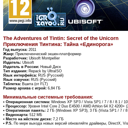
The Adventures of Tintin: Secret of the Unicorn
Приключения Тинтина: Тайна «Единорога»
Год выпуска:
2011
Жанр:
Приключенческий экшен-платформер
Разработчик:
Ubisoft Montpellier
Издатель:
Ubisoft
Издатель в России:
Новый Диск
Тип издания:
Repack by UltraISO
Язык интерфейса:
RUS (Русский)
Язык озвучки:
RUS (Русский)
Таблетка:
Вшита (от FLT)
Размер архива с игрой:
6,84 ГБ
Минимальные системные требования:
• Операционная система:
Windows XP SP3 / Vista SP1 / 7 / 8 / 8.1 / 10
• Процессор:
Уровня Intel Core 2 Duo E4500 / AMD Athlon 64 X2 4200+ (
• Оперативная память:
2 ГБ (Windows XP SP3), 3 ГБ (Vista SP1 / 7 / 8 /
• Видеокарта:
512 МБ
• Место на жёстком диске:
7,2 ГБ
• P.S.
По мере выхода новых версий обновляйте драйверы, DirectX, Vi