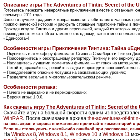
Описание игры The Adventures of Tintin: Secret of the U
Готовьтесь пережить невероятные приключения вместе с отважным ю
премьеры 2011 года.
Экшен в лучших традициях жанра позволит любителям отчаянных при
приключенческой истории и раскрыть страшные пиратские тайны в пои
Проходя игру за Тинтина и других персонажей, каждый из которых на
неизведанные места. Играть можно как одному, так и в многопользов
«Единорога»!
Особенности игры Приключения Тинтина: Тайна «Еди
– Окунитесь в атмосферу фильма от Стивена Спилберга и Питера Джек
– Присоединитесь к бесстрашному репортёру Тинтину и его верному д
– Насладитесь лучшими моментами фильма — от гонок на мотоцикле с
– Летайте, сражайтесь, решайте загадки и проходите сногсшибательны
– Преодолевайте опасные ловушки на захватывающих уровнях;
– Разделите веселье в многопользовательском режиме.
Особенности репака:
– Ничего не вырезано и не перекодировано;
– Версия игры: 1.0.0.
Как
скачать игру The Adventures of Tintin: Secret of the
Скачайте игру на большой скорости одним из представле
WinRAR
. После скачивания архива
the-adventures-of-tint
на весь экран и справа внимательно прочитайте комментарий о р
Если вы столкнулись с какой-либо ошибкой при распаковке, озна
На
Windows 8
,
Windows 8.1
,
Windows 10
и
Windows 11
мож
левой кнопкой мыши по образу
. Также вы можете воспол