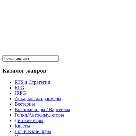
Каталог жанров
RTS и Стратегии
RPG
JRPG
Аркады/Платформеры
Вестерны
Военные игры / Варгеймы
Гонки/Автосимуляторы
Детские игры
Квесты
Логические игры