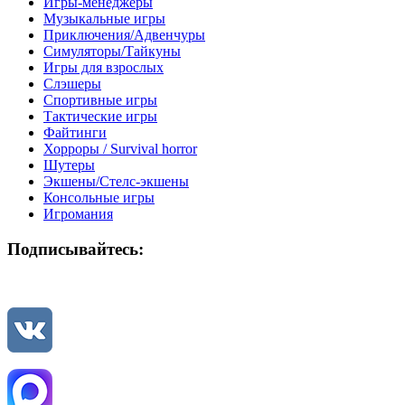
Игры-менеджеры
Музыкальные игры
Приключения/Адвенчуры
Симуляторы/Тайкуны
Игры для взрослых
Слэшеры
Спортивные игры
Тактические игры
Файтинги
Хорроры / Survival horror
Шутеры
Экшены/Стелс-экшены
Консольные игры
Игромания
Подписывайтесь: