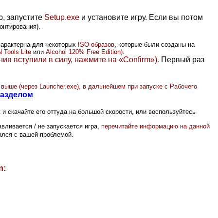
ю, запустите
Setup.exe
и установите игру. Если вы потом
онтирования).
характерна для некоторых
ISO-образов
, которые были созданы на
Tools Lite
или
Alcohol 120% Free Edition)
.
ния вступили в силу, нажмите
на «
Confirm
»)
.
Первый раз
о выше (через
Launcher.exe), в дальнейшем при запуске с Рабочего
азделом
.
к
и скачайте его оттуда на большой скорости, или воспользуйтесь
вливается / не запускается игра,
перечитайте информацию на данной
вался с вашей проблемой.
n
: