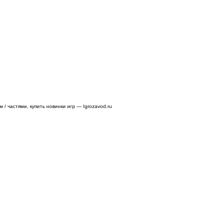
/ частями, купить новинки игр — Igrozavod.ru