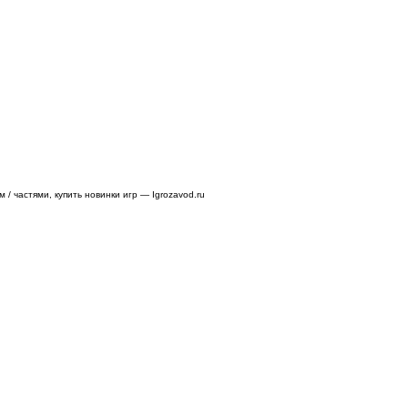
/ частями, купить новинки игр — Igrozavod.ru