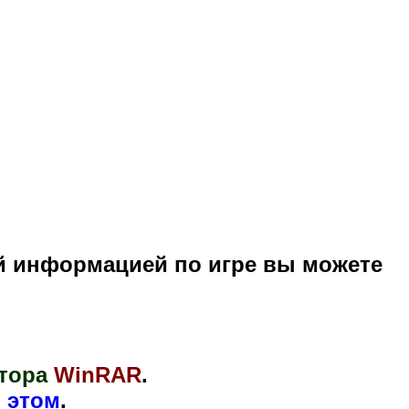
й информацией по игре вы можете
тора
WinRAR
.
 этом
.