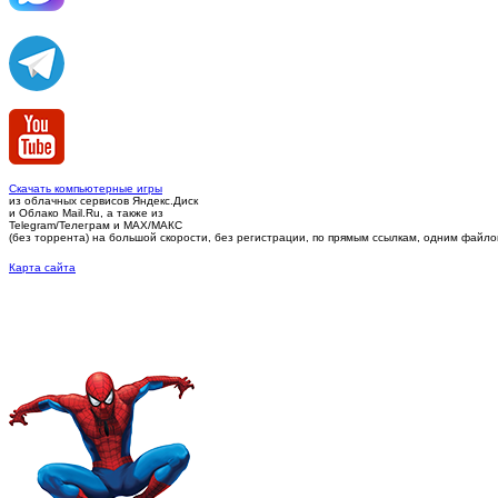
Скачать компьютерные игры
из облачных сервисов Яндекс.Диск
и Облако Mail.Ru, а также из
Telegram/Телеграм
и MAX/МАКС
(без торрента)
на большой скорости, без регистрации, по прямым ссылкам, одним файлом 
Карта сайта