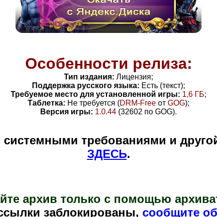
Особенности релиза:
Тип издания:
Лицензия;
Поддержка русского языка:
Есть (текст);
Требуемое место для установленной игры:
1
,6 ГБ
;
Таблетка:
Не требуется (
DRM-Free
от
GOG
)
;
Версия игры:
1.0.44
(32602 по GOG)
.
и системными требованиями и друго
ЗДЕСЬ
.
йте архив только с помощью архива
ссылки заблокированы,
сообщите об