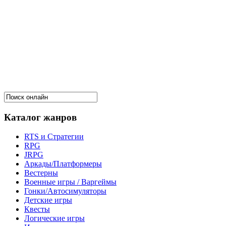
Каталог жанров
RTS и Стратегии
RPG
JRPG
Аркады/Платформеры
Вестерны
Военные игры / Варгеймы
Гонки/Автосимуляторы
Детские игры
Квесты
Логические игры