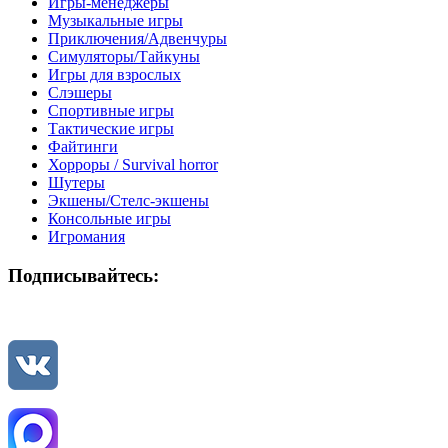
Игры-менеджеры
Музыкальные игры
Приключения/Адвенчуры
Симуляторы/Тайкуны
Игры для взрослых
Слэшеры
Спортивные игры
Тактические игры
Файтинги
Хорроры / Survival horror
Шутеры
Экшены/Стелс-экшены
Консольные игры
Игромания
Подписывайтесь: