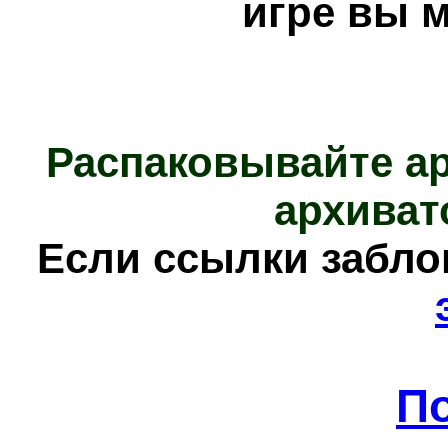
игре вы 
Распаковывайте а
архиват
Е
сли ссылки забл
П