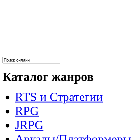
Каталог жанров
RTS и Стратегии
RPG
JRPG
Аркады/Платформеры