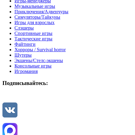
Игры-менеджеры
Музыкальные игры
Приключения/Адвенчуры
Симуляторы/Тайкуны
Игры для взрослых
Слэшеры
Спортивные игры
Тактические игры
Файтинги
Хорроры / Survival horror
Шутеры
Экшены/Стелс-экшены
Консольные игры
Игромания
Подписывайтесь: