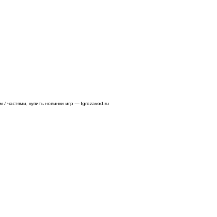
/ частями, купить новинки игр — Igrozavod.ru