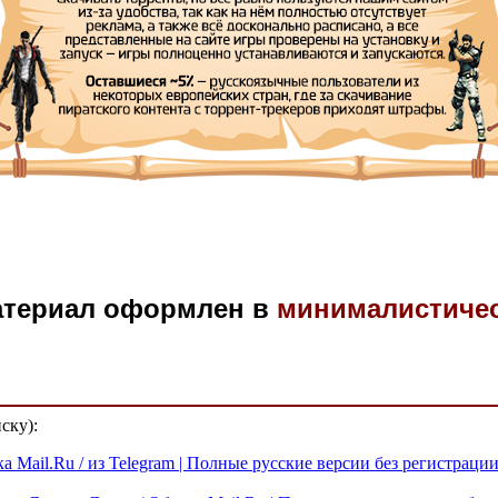
атериал оформлен в
минималистиче
ску):
ка Mail.Ru / из Telegram | Полные русские версии без регистрац