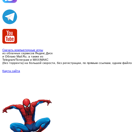
Скачать компьютерные игры
из облачных сервисов Яндекс.Диск
и Облако Mail.Ru, а также из
Telegram/Телеграм
и MAX/МАКС
(без торрента)
на большой скорости, без регистрации, по прямым ссылкам, одним файлом 
Карта сайта