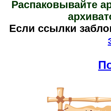
Распаковывайте а
архиват
Е
сли ссылки забл
П