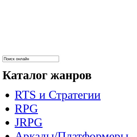
Каталог жанров
RTS и Стратегии
RPG
JRPG
Аркады/Платформеры