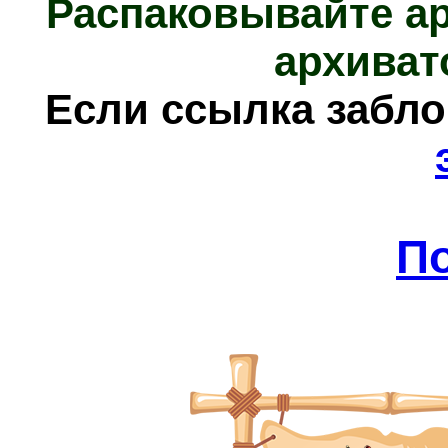
Распаковывайте а
архиват
Е
сли ссылка забл
П