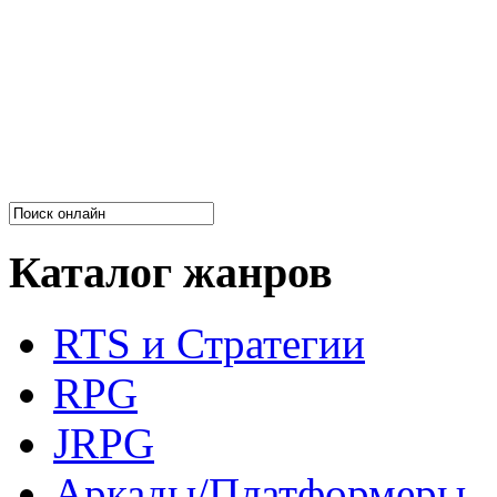
Каталог жанров
RTS и Стратегии
RPG
JRPG
Аркады/Платформеры