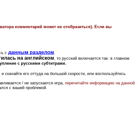
иватора комментарий может не отобразиться). Если вы
данным разделом
сь с
.
тилась на английском
, то русский включается так: в главном
тупление с русскими субтитрами.
к
и скачайте его оттуда на большой скорости, или воспользуйтесь
вливается / не запускается игра,
перечитайте информацию на данной
вался с вашей проблемой.