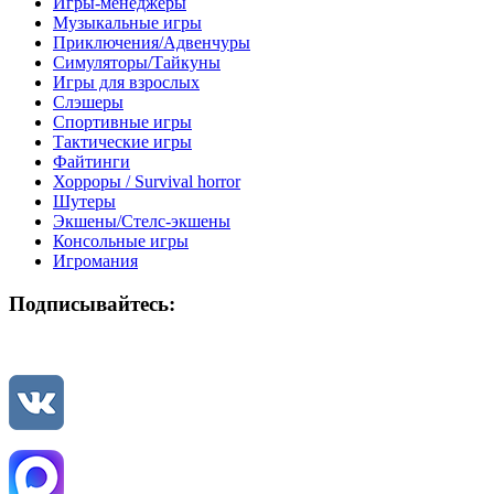
Игры-менеджеры
Музыкальные игры
Приключения/Адвенчуры
Симуляторы/Тайкуны
Игры для взрослых
Слэшеры
Спортивные игры
Тактические игры
Файтинги
Хорроры / Survival horror
Шутеры
Экшены/Стелс-экшены
Консольные игры
Игромания
Подписывайтесь: