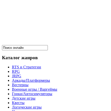
Каталог жанров
RTS и Стратегии
RPG
JRPG
Аркады/Платформеры
Вестерны
Военные игры / Варгеймы
Гонки/Автосимуляторы
Детские игры
Квесты
Логические игры