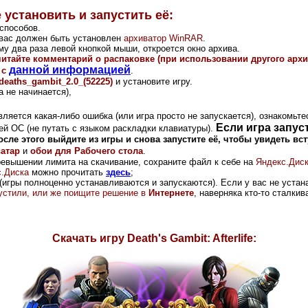
 установить и запустить её:
способов.
у вас должен быть установлен
архиватор WinRAR
.
му два раза левой кнопкой мыши, откроется окно архива.
читайте комментарий о распаковке (при использовании другого арх
данной информацией
 с
.
deaths_gambit_2.0_(52225)
и установите игру.
 не начинается),
вляется какая-либо ошибка (или игра просто не запускается), ознакомьте
Если игра запус
ей ОС (не путать с языком раскладки клавиатуры).
осле этого выйдите из игры и снова запустите её, чтобы увидеть вс
ватар
и
обои для Рабочего стола
.
ревышении лимита на скачивание, сохраните файл к себе на
Яндекс.Дис
.Диска
можно прочитать
здесь
;
(игры полноценно устанавливаются и запускаются). Если у вас не устана
опустили, или же поищите решение в
Интернете
, наверняка кто-то сталки
Скачать игру Death's Gambit: Afterlife: