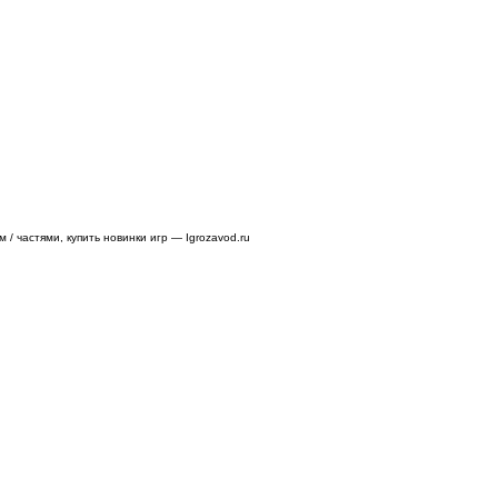
/ частями, купить новинки игр — Igrozavod.ru