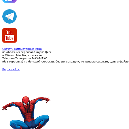
Скачать компьютерные игры
из облачных сервисов Яндекс.Диск
и Облако Mail.Ru, а также из
Telegram/Телеграм
и MAX/МАКС
(без торрента)
на большой скорости, без регистрации, по прямым ссылкам, одним файлом 
Карта сайта