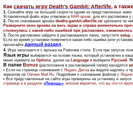
Как
скачать игру Death's Gambit: Afterlife
,
а также
1.
Скачайте игру на большой скорости одним из представленных ниже 
Установочный файл
игры
упакован в
RAR-архив
, для его распаковки 
2
.
После скачивания архива
deaths-gambit-afterlife.rar
щёлкните по не
Разверните окно архива на весь экран и справа внимательно про
столкнулись с какой-либо ошибкой при распаковке, ознакомьтесь
3.
После распаковки зайдите в распакованную папку, запустите
setup_
Если во время установки появляется какая-либо ошибка (или установка
данный раздел
прочитайте
.
4.
Игра запускается с ярлыка на Рабочем столе.
Если при запуске поя
Язык игры
выбирается на основе языка, который установлен в ваш
меню нажмите на
Options
, далее на
Language
и выберите
Русский
.
П
В папке
Bonus
(расположена в распакованной папке) находятся
а
•
Если на странице скачивания с
Яндекс.Диск
а
вы видите надпись о п
зеркалом на
Облаке Mail.Ru
.
Подробнее о скачивании файлов с
Яндекс
•
Все представленные на сайте игры проверены на установку и запуск 
странице и в разделе
«Помощь»
, вполне вероятно, что вы что-то пр