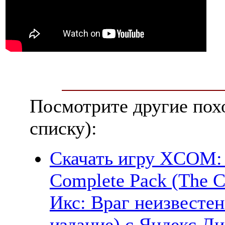
Посмотрите другие пох
списку):
Скачать игру XCOM
Complete Pack (The C
Икс: Враг неизвесте
издание) с Яндекс.Ди