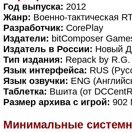
Год выпуска:
2012
Жанр:
Военно-тактическая R
Разработчик:
CorePlay
Издатели:
bitComposer Games
Издатель в России:
Новый Д
Тип издания:
Repack by R.G.
Язык интерфейса:
RUS (Русс
Язык озвучки:
ENG (Английс
Таблетка:
Вшита (от DCCent
Размер архива с игрой:
902
Минимальные системн