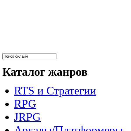
Каталог жанров
RTS и Стратегии
RPG
JRPG
Аркады/Платформеры