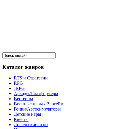
Каталог жанров
RTS и Стратегии
RPG
JRPG
Аркады/Платформеры
Вестерны
Военные игры / Варгеймы
Гонки/Автосимуляторы
Детские игры
Квесты
Логические игры