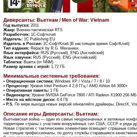
Диверсанты: Вьетнам / Men of War: Vietnam
Год выпуска:
2011
Жанр:
Военно-тактическая RTS
Разработчик:
1C-Софтклаб
Издатель:
1C Publishing EU
Издатель в России:
1C-СофтКлаб (В настоящее время СофтКлаб)
Тип издания:
Repack by R.G. Механики
Язык интерфейса:
RUS (Русский), ENG (Английский)
Язык озвучки:
RUS (Русский), ENG (Английский)
Таблетка:
Вшита (от NNM)
Размер архива с игрой:
1,72 ГБ
Минимальные системные требования:
• Операционная система:
Windows XP / Vista / 7 / 8 / 10
• Процессор:
Уровня Intel Pentium 4 2,8 ГГц / AMD Athlon 64 3000+
• Оперативная память:
1 ГБ
• Видеокарта:
Уровня NVIDIA GeForce 7800 / ATI Radeon X1900 256 МБ
• Место на жёстком диске:
4,4 ГБ
• P.S.
По мере выхода новых версий обновляйте драйверы, DirectX, Vi
Описание игры Диверсанты: Вьетнам:
Вьетнамская война — один из самых неоднозначных и затяжных конфл
территории страны с участием вооружённых сил США, СССР и ряда др
Новая стратегия с тактическими элементами освещает страшные событ
настоящие профессионалы, по долгу службы старавшиеся качественно 