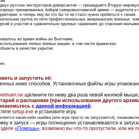
ий.
: двух русских инструкторов-диверсантов — прошедшего Вторую мирову
 хорошо тренированных бойцов северовьетнамской армии — водителя и 
ритории, и теперь ему во что бы то ни стало нужно пробиться к своим.
вательная группа из пяти профессиональных американских военных: ком
ерсий и участия в сравнительно крупных сражениях до спасения малыми
зовалось во время войны во Вьетнаме;
 использования любых боевых машин, в том числе вражеских;
бъекты в качестве укрытия.
но;
овить и запустить её:
ленных ниже способов. Установочные файлы игры упакова
ietnam.rar
щёлкните по нему два раза левой кнопкой мыши,
тарий о распаковке (при использовании другого архив
знакомьтесь с
данной информацией
.
стите
setup.exe
и установите игру.
вляется какая-либо ошибка (или игра просто не запускается), ознакомьте
ку и запуск — игры полноценно устанавливаются и запускаю
азделе
«Помощь»
, возможно вы что-то пропустили, или же