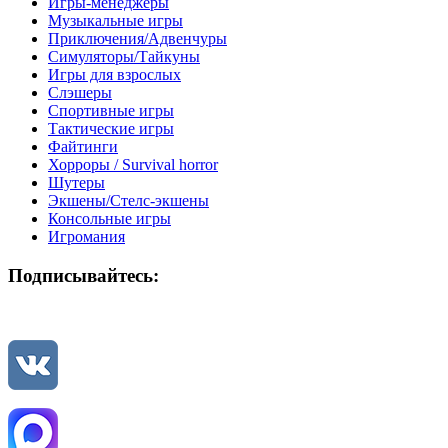
Игры-менеджеры
Музыкальные игры
Приключения/Адвенчуры
Симуляторы/Тайкуны
Игры для взрослых
Слэшеры
Спортивные игры
Тактические игры
Файтинги
Хорроры / Survival horror
Шутеры
Экшены/Стелс-экшены
Консольные игры
Игромания
Подписывайтесь: