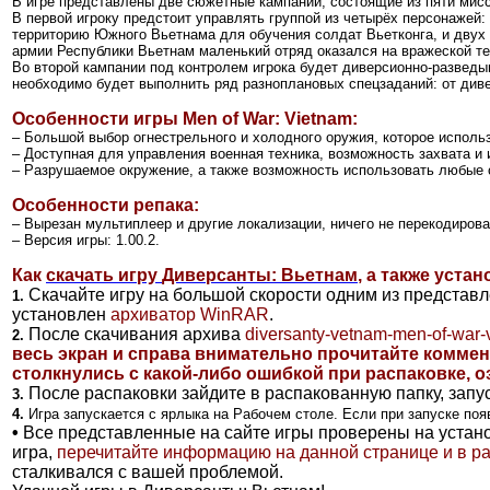
В игре представлены две сюжетные кампании, состоящие из пяти мисс
В первой игроку предстоит управлять группой из четырёх персонажей
территорию Южного Вьетнама для обучения солдат Вьетконга, и двух
армии Республики Вьетнам маленький отряд оказался на вражеской тер
Во второй кампании под контролем игрока будет диверсионно-разведы
необходимо будет выполнить ряд разноплановых спецзаданий: от див
Особенности игры
Men of War: Vietnam
:
– Большой выбор огнестрельного и холодного оружия, которое исполь
– Доступная для управления военная техника, возможность захвата и
– Разрушаемое окружение, а также возможность использовать любые о
Особенности репака:
– Вырезан мультиплеер и другие локализации, ничего не перекодирова
– Версия игры: 1.00.2.
Как
скачать игру
Диверсанты: Вьетнам
, а также устан
Скачайте игру на большой скорости одним из представ
1.
установлен
архиватор
WinRAR
.
После скачивания архива
diversanty-vetnam-men-of-war-v
2.
весь экран и справа внимательно прочитайте коммен
столкнулись с какой-либо ошибкой при распаковке, о
После распаковки зайдите в распакованную папку, запу
3.
4.
Игра запускается с ярлыка на Рабочем столе.
Если при запуске поя
•
Все представленные на сайте игры проверены на установ
игра,
перечитайте информацию на данной странице и в р
сталкивался с вашей проблемой.