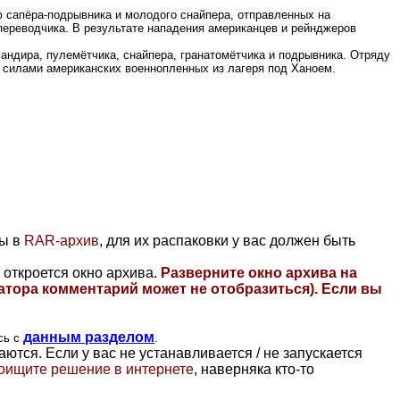
ю сапёра-подрывника и молодого снайпера, отправленных на
переводчика. В результате нападения американцев и рейнджеров
андира, пулемётчика, снайпера, гранатомётчика и подрывника. Отряду
 силами американских военнопленных из лагеря под Ханоем.
ны в
RAR-архив
, для их распаковки у вас должен быть
 откроется окно архива.
Разверните окно архива на
атора комментарий может не отобразиться)
. Если вы
данным разделом
сь с
.
тся. Если у вас не устанавливается / не запускается
 поищите решение в интернете
, наверняка кто-то