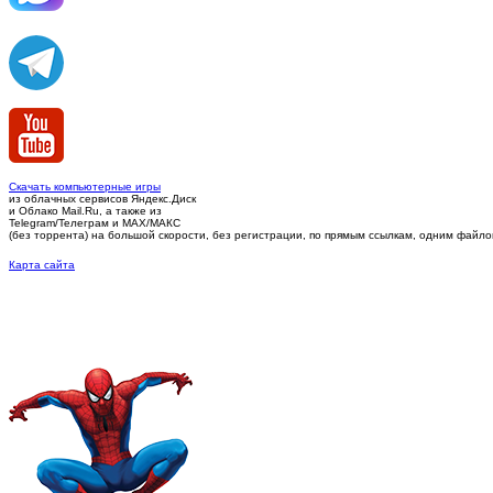
Скачать компьютерные игры
из облачных сервисов Яндекс.Диск
и Облако Mail.Ru, а также из
Telegram/Телеграм
и MAX/МАКС
(без торрента)
на большой скорости, без регистрации, по прямым ссылкам, одним файлом 
Карта сайта