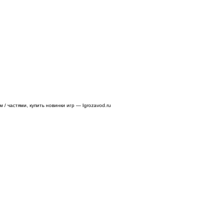
/ частями, купить новинки игр — Igrozavod.ru