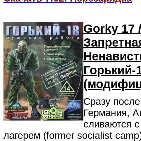
Gorky 17 
Запретная
Ненавист
Горький-
(модифиц
Сразу после
Германия, А
сливаются 
лагерем (former socialist cam