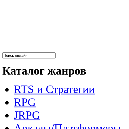
Каталог жанров
RTS и Стратегии
RPG
JRPG
Аркады/Платформеры