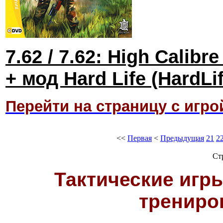
7.62 / 7.62: High Calib
+ мод Hard Life (HardL
Перейти на страницу с игро
<<
Первая
<
Предыдущая
21
2
Ст
Тактические игры
трениро