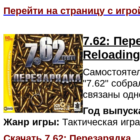
Перейти на страницу с игро
7.62: Пер
Reloading
Самостоятел
"7.62" собра
связаны одн
Год выпуск
Жанр игры:
Тактическая игра 
Скачать 7.62: Перезарядка