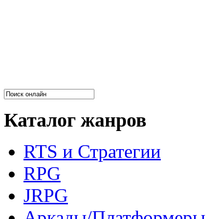
Каталог жанров
RTS и Стратегии
RPG
JRPG
Аркады/Платформеры