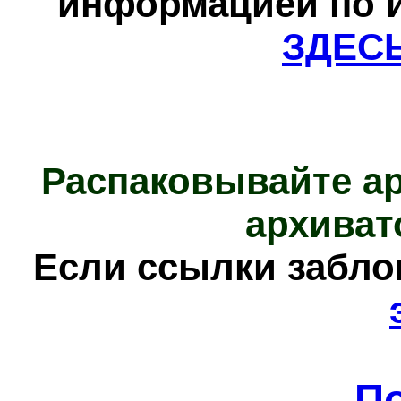
информацией по и
ЗДЕС
Распаковывайте а
архиват
Е
сли ссылки забл
П