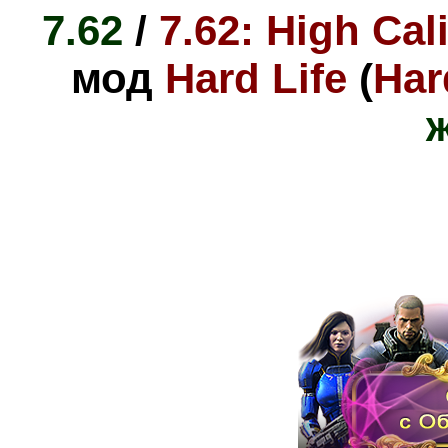
7.62
/
7.62: High Cal
мод
Hard Life
(
Har