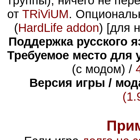
группы), ничего не пер
от
TRiViUM
. Опциональ
(
HardLife addon
) [для 
Поддержка русского я
Требуемое место для 
(с модом) /
Версия игры / мод
(1.
При