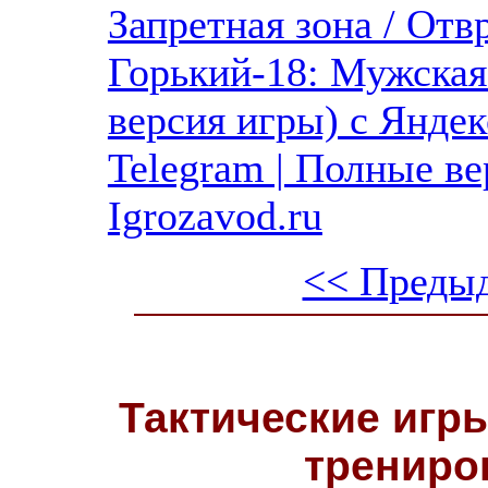
Запретная зона / Отв
Горький-18: Мужская
версия игры) с Яндек
Telegram | Полные в
Igrozavod.ru
<< Преды
Тактические игры
трениро