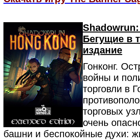
Shadowrun: 
Бегущие в 
издание
Гонконг. Ост
войны и пол
торговли в 
противополо
торговых уз
очень опасн
башни и беспокойные духи: ж