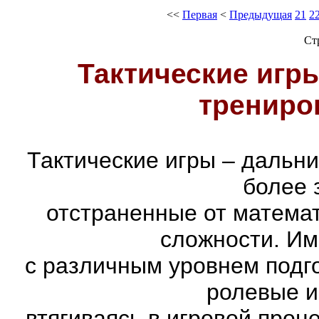
<<
Первая
<
Предыдущая
21
2
Ст
Тактические игры
трениро
Тактические игры – дальн
более 
отстраненные от матема
сложности. Им
с различным уровнем подго
ролевые и
втягиваясь в игровой проц