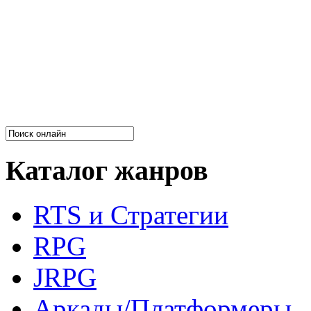
Каталог жанров
RTS и Стратегии
RPG
JRPG
Аркады/Платформеры