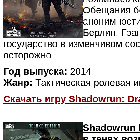
Обещания б
анонимности
Берлин. Гра
государство в изменчивом со
осторожно.
Год выпуска:
2014
Жанр:
Тактическая ролевая и
Скачать игру Shadowrun: Dra
Shadowrun R
в тенях во