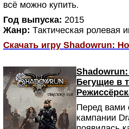
всё можно купить.
Год выпуска:
2015
Жанр:
Тактическая ролевая и
Скачать игру Shadowrun: Ho
Shadowrun: D
Бегущие в 
Режиссёрск
Перед вами 
кампании Dra
появилась к