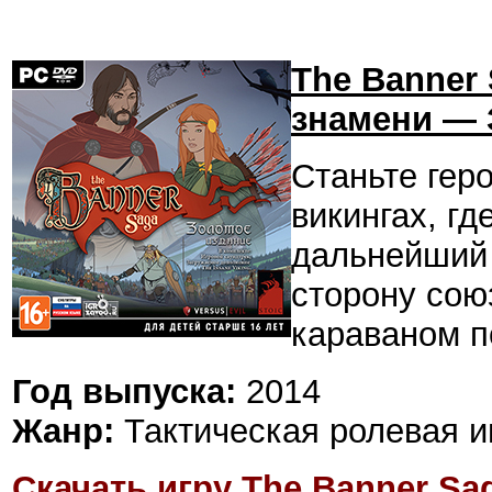
The Banner 
знамени — 
Станьте гер
викингах, г
дальнейший 
сторону сою
караваном п
Год выпуска:
2014
Жанр:
Тактическая ролевая и
Скачать игру The Banner Sa