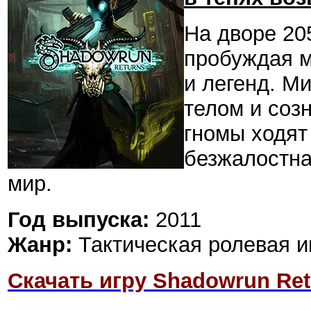
На дворе 205
пробуждая 
и легенд. Ми
телом и соз
гномы ходят 
безжалостна
мир.
Год выпуска:
2011
Жанр:
Тактическая ролевая и
Скачать игру Shadowrun Retu