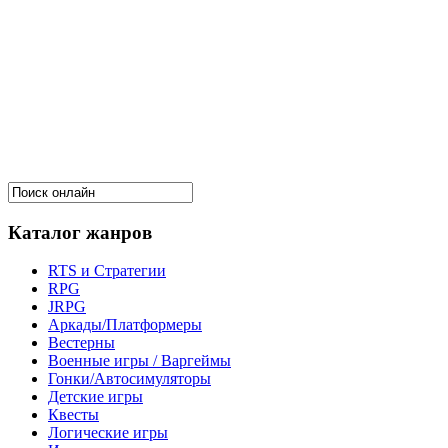
Каталог жанров
RTS и Стратегии
RPG
JRPG
Аркады/Платформеры
Вестерны
Военные игры / Варгеймы
Гонки/Автосимуляторы
Детские игры
Квесты
Логические игры