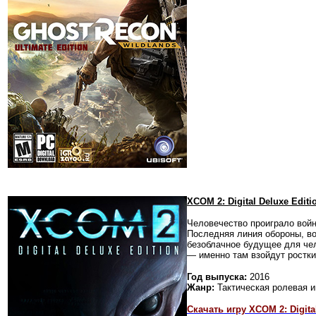
XCOM 2: Digital Deluxe Edi
Человечество проиграло войн
Последняя линия обороны,
в
безоблачное будущее для че
— именно там взойдут ростки
Год выпуска:
2016
Жанр:
Тактическая ролевая и
Скачать игру XCOM 2: Digital