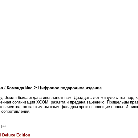
tion / Команда Икс 2: Цифровое подарочное издание
у, Земля была отдана инопланетянам. Двадцать лет минуло с тех пор,
оенная
организация XCOM, разбита и предана забвению. Пришельцы пра
ловечества, но за этим пышным фасадом зреют зловещие планы. И лишь
 сопротивления.
гра
 Deluxe Edition