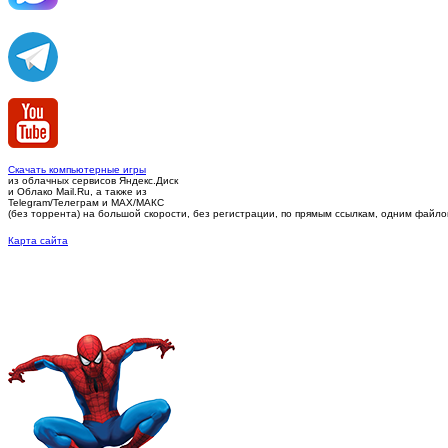
Скачать компьютерные игры
из облачных сервисов Яндекс.Диск
и Облако Mail.Ru, а также из
Telegram/Телеграм
и MAX/МАКС
(без торрента)
на большой скорости, без регистрации, по прямым ссылкам, одним файлом 
Карта сайта