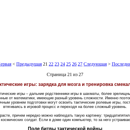
ервая
<
Предыдущая
21
22
23
24
25
26
27
Следующая
>
Последн
Страница 21 из 27
ктические игры: зарядка для мозга и тренировка смека
тические игры – дальние родственники игры в шахматы, более зрелищн
нные от математики, имеющие разный уровень сложности. Именно поэто
ичным уровнем подготовки могут освоить тактические ролевые игры, пос
втягиваясь в игровой процесс и переходя на более сложный уровень.
зрасте, причем нередко можно наблюдать такую картинку: тридцатипятил
 космических солдат. Если в доме один компьютер, то за него устраив
Поле битвы тактической войны