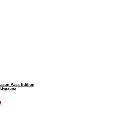
eason Pass Edition
 Издание
й