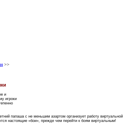
яя
>>
лки
ые и
му игроки
тепенно
етний папаша с не меньшим азартом организует работу виртуальной
аются настоящие «бои», прежде чем перейти к боям виртуальным!