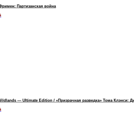
/ Фримен: Партизанская война
й
Wildlands — Ultimate Edition / «Призрачная разведка» Тома Клэнси:
й