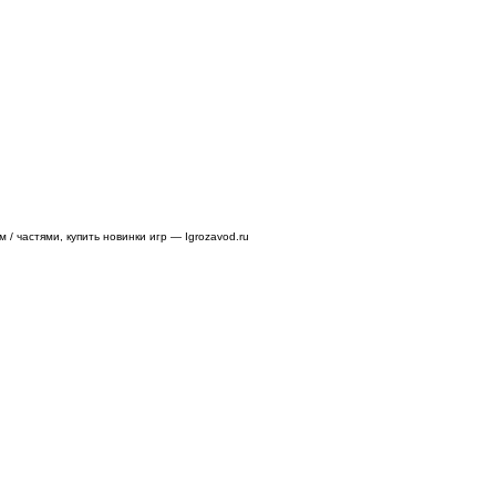
/ частями, купить новинки игр — Igrozavod.ru