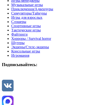
Игры-менеджеры
Музыкальные игры
Приключения/Адвенчуры
Симуляторы/Тайкуны
Игры для взрослых
Слэшеры
Спортивные игры
Тактические игры
Файтинги
Хорроры / Survival horror
Шутеры
Экшены/Стелс-экшены
Консольные игры
Игромания
Подписывайтесь: