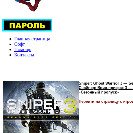
Главная страница
Софт
Помощь
Контакты
Sniper: Ghost Warrior 3 — S
Снайпер: Воин-призрак 3 —
«Сезонный пропуск»
Перейти на страницу с игро