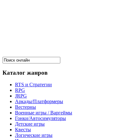
Каталог жанров
RTS и Стратегии
RPG
JRPG
Аркады/Платформеры
Вестерны
Военные игры / Варгеймы
Гонки/Автосимуляторы
Детские игры
Квесты
Логические игры