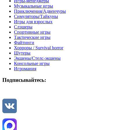
Игры-менеджеры
Музыкальные игры
Приключения/Адвенчуры
Симуляторы/Тайкуны
Игры для взрослых
Слэшеры
Спортивные игры
Тактические игры
Файтинги
Хорроры / Survival horror
Шутеры
Экшены/Стелс-экшены
Консольные игры
Игромания
Подписывайтесь: