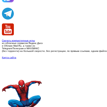
Скачать компьютерные игры
из облачных сервисов Яндекс.Диск
и Облако Mail.Ru, а также из
Telegram/Телеграм
и MAX/МАКС
(без торрента)
на большой скорости, без регистрации, по прямым ссылкам, одним файлом 
Карта сайта