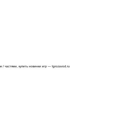
/ частями, купить новинки игр — Igrozavod.ru