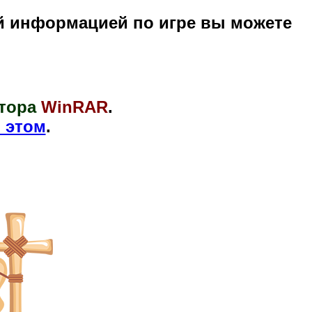
й информацией по игре вы можете
тора
WinRAR
.
 этом
.