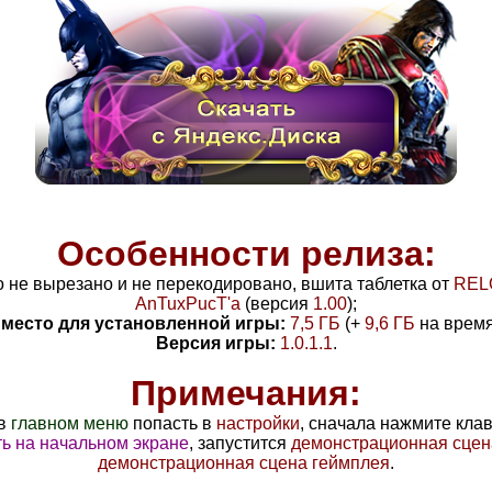
Особенности релиза:
го не вырезано и не перекодировано, вшита таблетка от
REL
AnTuxPucT'а
(версия
1.00
)
;
место для установленной игры:
7,5 ГБ
(+
9,6 ГБ
на время
Версия игры:
1.0.1.1
.
Примечания:
 в
главном меню
попасть в
настройки
, сначала нажмите кл
ь на начальном экране
, запустится
демонстрационная сцен
демонстрационная сцена геймплея
.