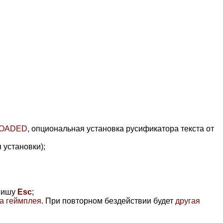
OADED
, опциональная установка русификатора текста от
 установки)
;
авишу
Esc
;
а геймплея
. При повторном бездействии будет
другая