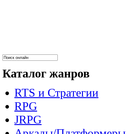
Каталог жанров
RTS и Стратегии
RPG
JRPG
Аркады/Платформеры