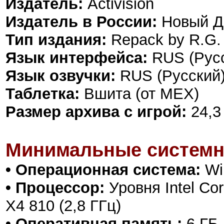
Издатель:
Activision
Издатель в России:
Новый Д
Тип издания:
Repack by R.G.
Язык интерфейса:
RUS (Русс
Язык озвучки:
RUS (Русский)
Таблетка:
Вшита (от MEX)
Размер архива с игрой:
24,3
Минимальные системн
• Операционная система:
Win
• Процессор:
Уровня Intel Cor
X4 810 (2,8 ГГц)
• Оперативная память:
6 ГБ