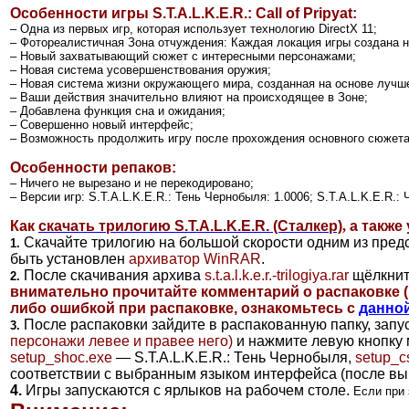
Особенности игры
S.T.A.L.K.E.R.: Call of Pripyat:
– Одна из первых игр, которая использует технологию DirectX 11;
– Фотореалистичная Зона отчуждения: Каждая локация игры создана н
– Новый захватывающий сюжет с интересными персонажами;
– Новая система усовершенствования оружия;
– Новая система жизни окружающего мира, созданная на основе лучше
– Ваши действия значительно влияют на происходящее в Зоне;
– Добавлена функция сна и ожидания;
– Совершенно новый интерфейс;
– Возможность продолжить игру после прохождения основного сюжета
Особенности репаков:
– Ничего не вырезано и не перекодировано;
– Версии игр: S.T.A.L.K.E.R.: Тень Чернобыля: 1.0006; S.T.A.L.K.E.R.: Ч
Как
скачать трилогию S.T.A.L.K.E.R. (Сталкер)
,
а также
Скачайте трилогию на большой скорости одним из пре
1.
быть установлен
архиватор
WinRAR
.
После скачивания архива
s.t.a.l.k.e.r.-trilogiya.rar
щёлкните
2.
внимательно прочитайте комментарий о распаковке (
либо ошибкой при распаковке, ознакомьтесь с
данно
После распаковки зайдите в распакованную папку, запу
3.
персонажи левее и правее него)
и нажмите левую кнопку 
setup_shoc.exe
— S.T.A.L.K.E.R.: Тень Чернобыля,
setup_c
соответствии с выбранным языком интерфейса (после вы
4.
Игры запускаются с ярлыков на рабочем столе.
Если при 