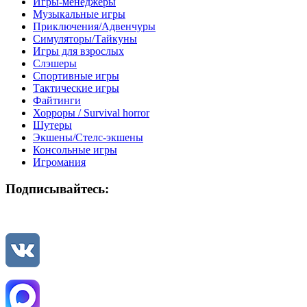
Игры-менеджеры
Музыкальные игры
Приключения/Адвенчуры
Симуляторы/Тайкуны
Игры для взрослых
Слэшеры
Спортивные игры
Тактические игры
Файтинги
Хорроры / Survival horror
Шутеры
Экшены/Стелс-экшены
Консольные игры
Игромания
Подписывайтесь: