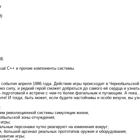
r
й)
МБ
sual C++ и прочие компоненты системы.
 события апреля 1986 года. Действие игры происходит в Чернобыльской
рез силу, и редкий герой сможет добраться до самого её сердца и узна
подготовкой к встрече с чем-то более фатальным и пугающим. А пока...
те! И тогда, быть может, если будете настойчивы и особо везучи, вы уз
:
ием революционной системы симуляции жизни;
нобыльской зоны отчуждения;
игры;
альные персонажи чутко реагируют на изменения вокруг;
и, большой арсенал реальных прототипов оружия и оборудования;
азвитие игры;