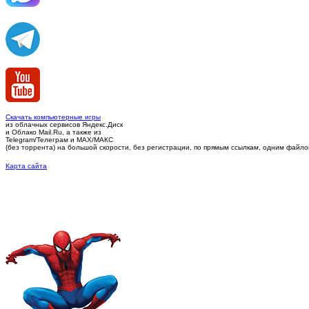
Скачать компьютерные игры
из облачных сервисов Яндекс.Диск
и Облако Mail.Ru, а также из
Telegram/Телеграм
и MAX/МАКС
(без торрента)
на большой скорости, без регистрации, по прямым ссылкам, одним файлом 
Карта сайта