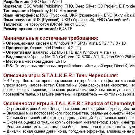
Разработчик:
GSC Game World
Издатели:
GSC World Publishing, THQ, Deep Silver, CD Projekt, E Frontie
Тип издания:
Repack by R.G. Механики
Язык интерфейса:
RUS (Русский), UKR (Украинский), ENG (Английски
Язык озвучки:
RUS (Русский), UKR (Украинский), ENG (Английский)
Таблетки:
Не требуются (DRM-Free от GOG)
Размер архива с трилогией:
6,48 ГБ
Минимальные системные требования:
• Операционная система:
Windows XP SP3 / Vista SP2 / 7 / 8 / 10
• Процессор:
Уровня Intel Pentium 4 2 ГГц
• Оперативная память:
512 МБ (1 ГБ для Windows Vista / 7)
• Видеокарта:
Уровня NVIDIA GeForce FX 5700 / ATI Radeon 9600 256 
• Место на жёстком диске:
16 ГБ
• P.S.
По мере выхода новых версий обновляйте драйверы, DirectX, Vi
Описание игры S.T.A.L.K.E.R.: Тень Чернобыля:
2012 год. Шесть лет прошло с момента второй катастрофы, затмившей
угрозу всему человечеству. Свои тайны Зона раскрывает неохотно, че
вражеские группировки, все монстры и аномалии Зоны покажутся лишь 
проверяйте тылы, хватайте рентгены и сражайтесь — но только выживи
Особенности игры S.T.A.L.K.E.R.: Shadow of Chernobyl
– Огромный игровой мир Зоны, постоянно меняющийся под воздейств
– Знакомый мир постсоветского пространства, реальные объекты Чер
– Сильный нелинейный сюжет, предполагающий 7 различных концовок 
– Система оценки ситуации компьютерным интеллектом: враги и нейтр
– Реалистичная механика ведения боя — реальная физика полёта пул
– Динамическая смена дня и ночи, погодные эффекты, влияющие на р