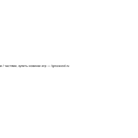
/ частями, купить новинки игр — Igrozavod.ru