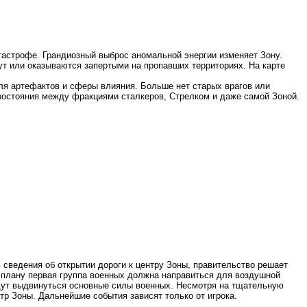
тастрофе. Грандиозный выброс аномальной энергии изменяет Зону.
ут или оказываются запертыми на пропавших территориях. На карте
ля артефактов и сферы влияния. Больше нет старых врагов или
востояния между фракциями сталкеров, Стрелком и даже самой Зоной.
 сведения об открытии дороги к центру Зоны, правительство решает
плану первая группа военных должна направиться для воздушной
дут выдвинуться основные силы военных. Несмотря на тщательную
тр Зоны. Дальнейшие события зависят только от игрока.