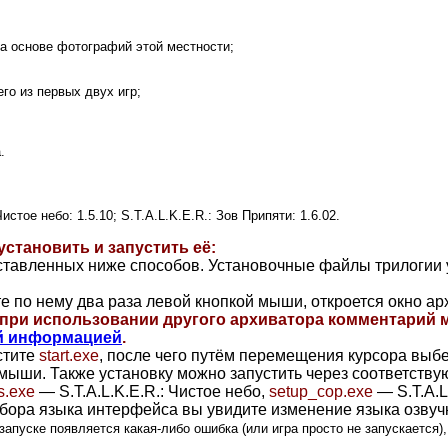
а основе фотографий этой местности;
го из первых двух игр;
.
истое небо: 1.5.10; S.T.A.L.K.E.R.: Зов Припяти: 1.6.02.
 установить и запустить её:
дставленных ниже способов. Установочные файлы трилогии
 по нему два раза левой кнопкой мыши, откроется окно ар
при использовании другого архиватора комментарий м
й информацией
.
стите
start.exe
, после чего путём перемещения курсора выб
мыши. Также установку можно запустить через соответству
s.exe
— S.T.A.L.K.E.R.: Чистое небо,
setup_cop.exe
— S.T.A.L
бора языка интерфейса вы увидите изменение языка озвучк
запуске появляется какая-либо ошибка (или игра просто не запускается),