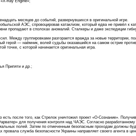
«X-Ray Engine»;
венадцать месяцев до событий, развернувшихся в оригинальной игре.
быльской АЭС, спровоцировав катаклизм, который едва не привёл к ка
вни пропадают в сполохах аномалий. Сталкеры и даже экспедиции гибн
сил. Между группировками разгорается вражда за новые территории, по
ный герой — наёмник, волей судьбы оказавшийся на самом острие проти
ой точке, с которой начинается оригинальная игра.
я Припяти и др.;
 есть после того, как Стрелок уничтожил проект «О-Сознание». Получив
арватер» для получения контроля над ЧАЭС. Согласно разработанному 
омальных полей. Затем по отмеченным безопасным проходам должны бу
х провала служба безопасности Украины направляет своего агента в цен