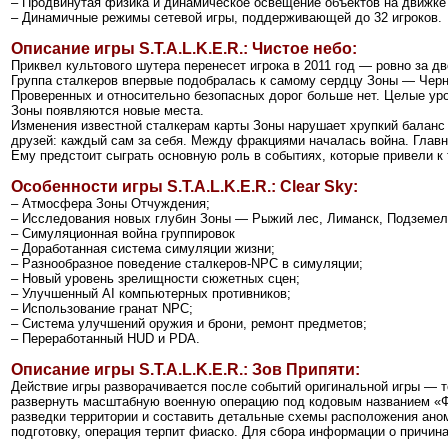
– Продвинутая физика и динамическое освещение объектов на движке 
– Динамичные режимы сетевой игры, поддерживающей до 32 игроков.
Описание игры S.T.A.L.K.E.R.: Чистое небо:
Приквел культового шутера перенесет игрока в 2011 год — ровно за д
Группа сталкеров впервые подобралась к самому сердцу Зоны — Черно
Проверенных и относительно безопасных дорог больше нет. Целые уро
Зоны появляются новые места.
Изменения известной сталкерам карты Зоны нарушает хрупкий баланс 
друзей: каждый сам за себя. Между фракциями началась война. Глав
Ему предстоит сыграть основную роль в событиях, которые привели к т
Особенности игры S.T.A.L.K.E.R.: Clear Sky:
– Атмосфера Зоны Отчуждения;
– Исследования новых глубин Зоны — Рыжий лес, Лиманск, Подземель
– Симуляционная война группировок
– Доработанная система симуляции жизни;
– Разнообразное поведение сталкеров-NPC в симуляции;
– Новый уровень зрелищности сюжетных сцен;
– Улучшенный AI компьютерных противников;
– Использование гранат NPC;
– Система улучшений оружия и брони, ремонт предметов;
– Переработанный HUD и PDA.
Описание игры S.T.A.L.K.E.R.: Зов Припяти:
Действие игры разворачивается после событий оригинальной игры — то
развернуть масштабную военную операцию под кодовым названием «Ф
разведки территории и составить детальные схемы расположения ан
подготовку, операция терпит фиаско. Для сбора информации о причина