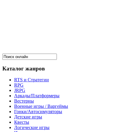
Каталог жанров
RTS и Стратегии
RPG
JRPG
Аркады/Платформеры
Вестерны
Военные игры / Варгеймы
Гонки/Автосимуляторы
Детские игры
Квесты
Логические игры