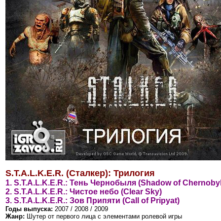
S.T.A.L.K.E.R. (Сталкер): Трилогия
1. S.T.A.L.K.E.R.: Тень Чернобыля (Shadow of Chernobyl
2. S.T.A.L.K.E.R.: Чистое небо (Clear Sky)
3. S.T.A.L.K.E.R.: Зов Припяти (Call of Pripyat)
Годы выпуска:
2007 / 2008 / 2009
Жанр:
Шутер от первого лица с элементами ролевой игры