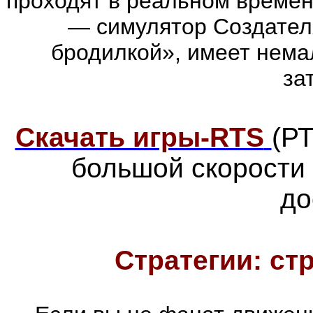
проходят в реальном времен
— симулятор Создател
бродилкой», имеет нема
за
Скачать игры-RTS
(Р
большой скорости
до
Стратегии: ст