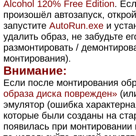
Alcohol 120% Free Edition
. Ес
произошёл автозапуск, откро
запустите
AutoRun.exe
и уста
удалить образ, не забудьте ег
размонтировать / демонтиров
монтирования).
Внимание:
Если после монтирования об
образа диска поврежден»
(ил
эмулятор (
ошибка характерна
которые были созданы на ста
появилась при монтировании