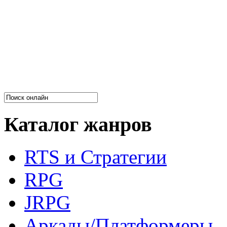
Каталог жанров
RTS и Стратегии
RPG
JRPG
Аркады/Платформеры