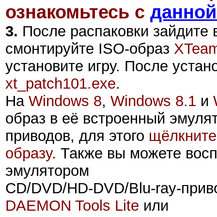
ознакомьтесь с
данной
3.
После распаковки зайдите 
смонтируйте ISO-образ
XTea
установите игру. После устан
xt_patch101.exe
.
На
Windows 8
,
Windows 8.1
и
образ
в её встроенный эмуля
приводов, для этого
щёлкните
образу
. Также вы можете вос
эмулятором
CD/DVD/HD-DVD/Blu-ray-прив
DAEMON Tools Lite
или