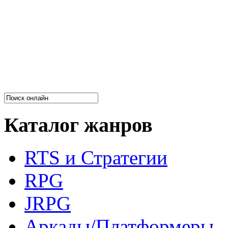
Каталог жанров
RTS и Стратегии
RPG
JRPG
Аркады/Платформеры