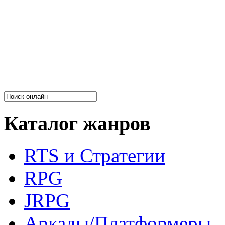
Каталог жанров
RTS и Стратегии
RPG
JRPG
Аркады/Платформеры