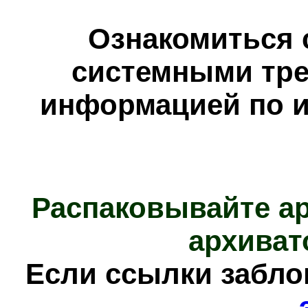
Ознакомиться 
системными тре
информацией по и
Распаковывайте а
архиват
Е
сли ссылки забл