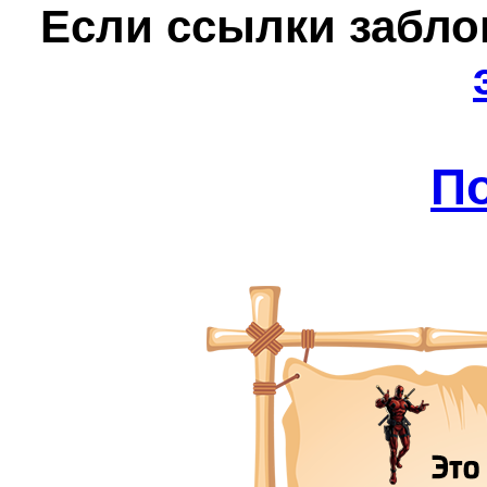
Е
сли ссылки забл
П