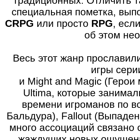
традиционных. Отличить т
специальная пометка, вып
CRPG
или просто
RPG
, есл
об этом не
Весь этот жанр прославили
игры серии
и Might and Magic (Герои 
Ultima, которые занима
времени игроманов по вс
Бальдура), Fallout (Выпаде
много ассоциаций связано 
жаждущих новых ощущени