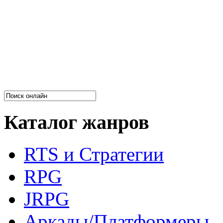
Каталог жанров
RTS и Стратегии
RPG
JRPG
Аркады/Платформеры