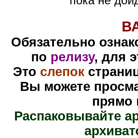
пока не дой
В
Обязательно ознак
по
релизу
, для 
Это
слепок
страниц
Вы можете просм
прямо 
Распаковывайте а
архиват