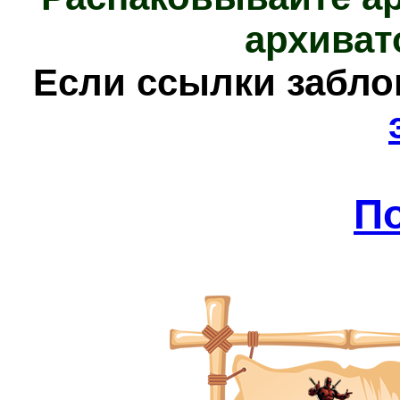
архиват
Е
сли ссылки забл
П