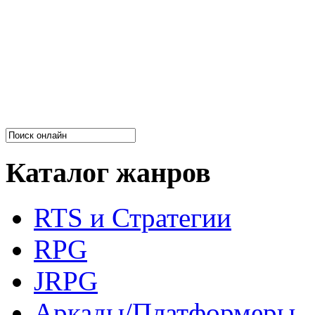
Каталог жанров
RTS и Стратегии
RPG
JRPG
Аркады/Платформеры