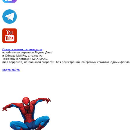
Скачать компьютерные игры
из облачных сервисов Яндекс.Диск
и Облако Mail.Ru, а также из
Telegram/Телеграм
и MAX/МАКС
(без торрента)
на большой скорости, без регистрации, по прямым ссылкам, одним файлом 
Карта сайта