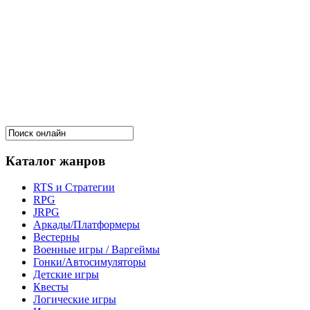
Каталог жанров
RTS и Стратегии
RPG
JRPG
Аркады/Платформеры
Вестерны
Военные игры / Варгеймы
Гонки/Автосимуляторы
Детские игры
Квесты
Логические игры