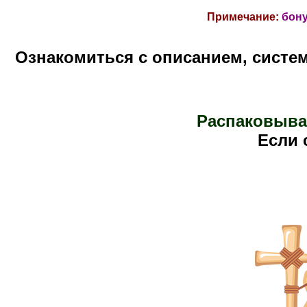
Примечание:
бон
Ознакомиться с описанием, систе
Распаковыва
Е
сли 