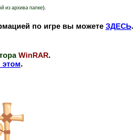
й из архива папке
).
рмацией по игре вы можете
ЗДЕСЬ
.
тора
WinRAR
.
 этом
.