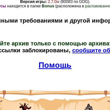
Версия игры:
2.7.0w
(80083 по GOG)
.
усы
находятся в папке
Bonus
(расположена в
распакованно
мными требованиями и другой инфо
йте архив только с помощью архива
ссылки заблокированы,
сообщите об
Помощь