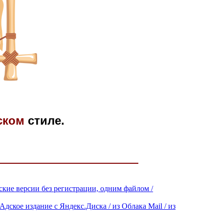
ском
стиле.
сские версии без регистрации, одним файлом /
 Адское издание с Яндекс.Диска / из Облака Mail / из