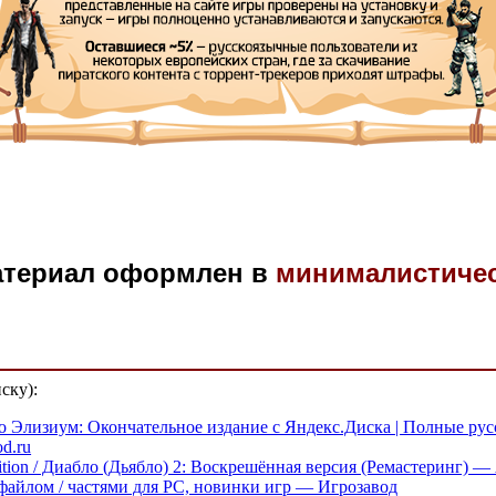
атериал оформлен в
минималистиче
ску):
иско Элизиум: Окончательное издание с Яндекс.Диска | Полные ру
d.ru
Edition / Диабло (Дьябло) 2: Воскрешённая версия (Ремастеринг) —
файлом / частями для PC, новинки игр — Игрозавод