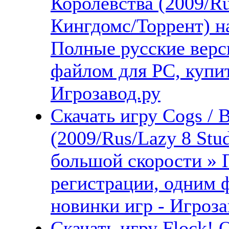
Королевства (2009/R
Кингдомс/Торрент) н
Полные русские верс
файлом для PC, купит
Игрозавод.ру
Скачать игру Cogs / 
(2009/Rus/Lazy 8 Stu
большой скорости » 
регистрации, одним 
новинки игр - Игроза
Скачать игру Flock! 