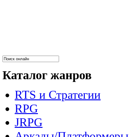
Каталог жанров
RTS и Стратегии
RPG
JRPG
Аркады/Платформеры