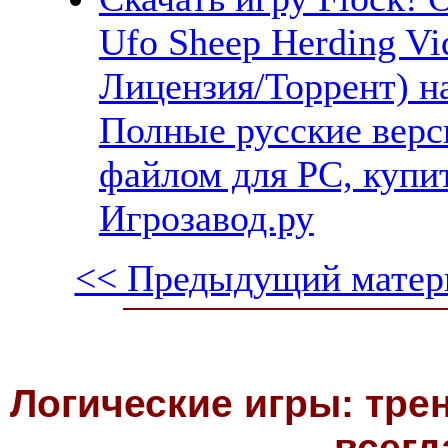
Ufo Sheep Herding Vi
Лицензия/Торрент) н
Полные русские верс
файлом для PC, купит
Игрозавод.ру
<< Предыдущий матер
Логические игры: тре
всегд