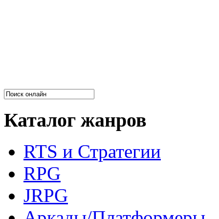
Каталог жанров
RTS и Стратегии
RPG
JRPG
Аркады/Платформеры