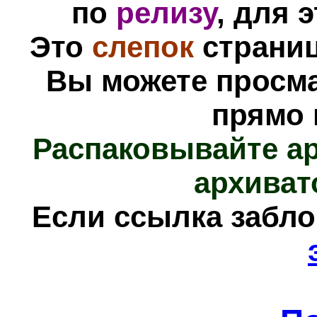
по
релизу
, для 
Это
слепок
страниц
Вы можете просм
прямо 
Распаковывайте а
архиват
Е
сли ссылка забл