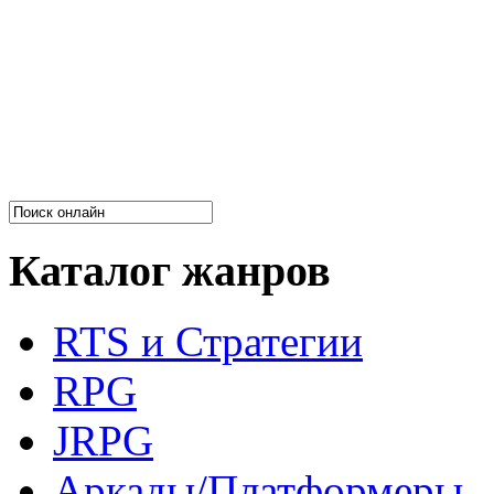
Каталог жанров
RTS и Стратегии
RPG
JRPG
Аркады/Платформеры