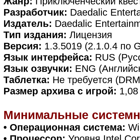
Жанр:
Приключенческий квес
Разработчик:
Daedalic Entert
Издатель:
Daedalic Entertain
Тип издания:
Лицензия
Версия:
1.3.5019 (2.1.0.4 по
Язык интерфейса:
RUS (Русс
Язык озвучки:
ENG (Английск
Таблетка:
Не требуется (DRM
Размер архива с игрой:
1,08
Минимальные системн
• Операционная система:
Win
• Процессор:
Уровня Intel Co