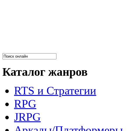
Каталог жанров
RTS и Стратегии
RPG
JRPG
Аркады/Платформеры