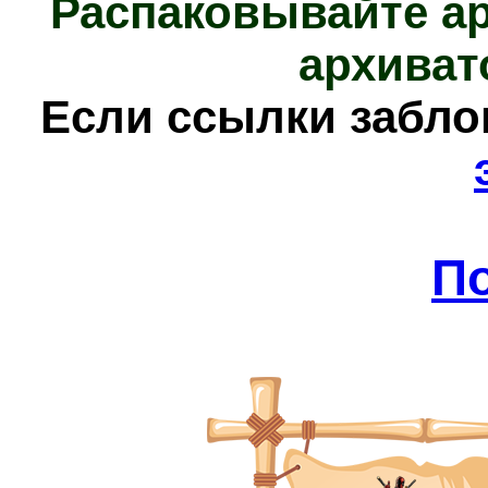
Распаковывайте а
архиват
Е
сли ссылки забл
П