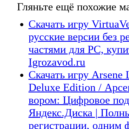
Гляньте ещё похожие ма
Скачать игру VirtuaV
русские версии без р
частями для PC, куп
Igrozavod.ru
Скачать игру Arsene L
Deluxe Edition / Ар
вором: Цифровое под
Яндекс.Диска | Полны
регистрации, одним ф