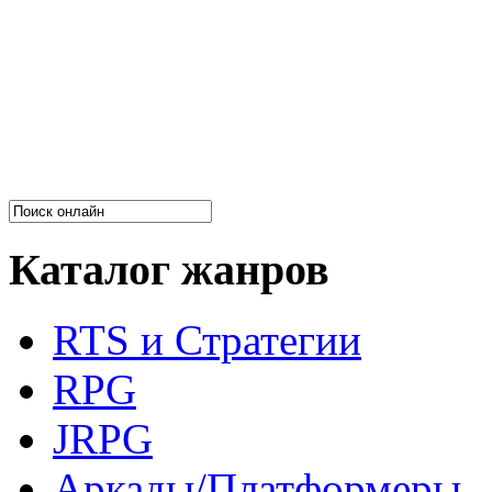
Каталог жанров
RTS и Стратегии
RPG
JRPG
Аркады/Платформеры