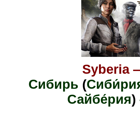
Syberia 
Сибирь
(
Сиби́ри
Сайбе́рия
)