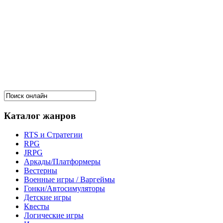
Каталог жанров
RTS и Стратегии
RPG
JRPG
Аркады/Платформеры
Вестерны
Военные игры / Варгеймы
Гонки/Автосимуляторы
Детские игры
Квесты
Логические игры