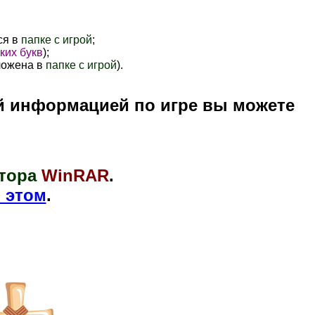
ся в
папке с игрой
;
ких букв
);
ложена в
папке с игрой
).
й информацией по игре вы можете
тора
WinRAR
.
 этом
.