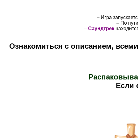
– Игра запускает
– По пут
–
Саундтрек
находится
Ознакомиться с описанием, всем
Распаковыва
Е
сли 