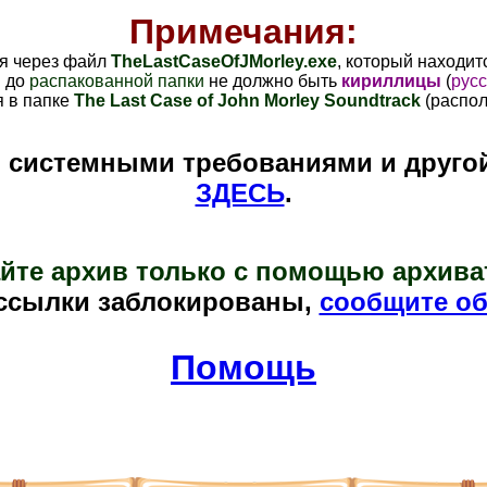
Примечания:
ся через файл
TheLastCaseOfJMorley
.exe
, который находит
и до
распакованной папки
не должно быть
кириллицы
(
русс
 в папке
The Last Case of John Morley Soundtrack
(распо
и системными требованиями и друго
ЗДЕСЬ
.
йте архив только с помощью архива
ссылки заблокированы,
сообщите об
Помощь