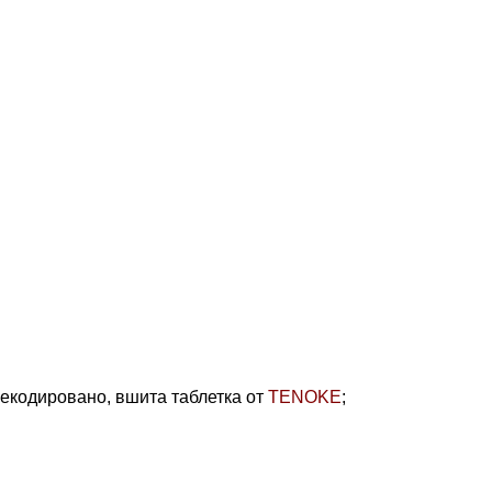
ерекодировано, вшита таблетка от
TENOKE
;