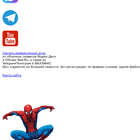
Скачать компьютерные игры
из облачных сервисов Яндекс.Диск
и Облако Mail.Ru, а также из
Telegram/Телеграм
и MAX/МАКС
(без торрента)
на большой скорости, без регистрации, по прямым ссылкам, одним файлом 
Карта сайта