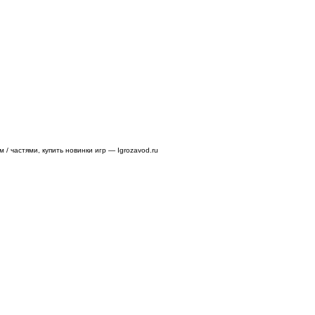
/ частями, купить новинки игр — Igrozavod.ru