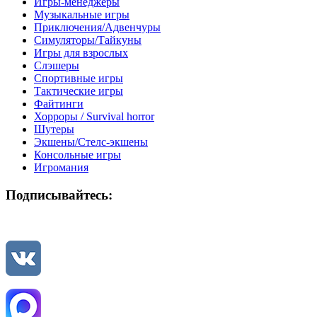
Игры-менеджеры
Музыкальные игры
Приключения/Адвенчуры
Симуляторы/Тайкуны
Игры для взрослых
Слэшеры
Спортивные игры
Тактические игры
Файтинги
Хорроры / Survival horror
Шутеры
Экшены/Стелс-экшены
Консольные игры
Игромания
Подписывайтесь: