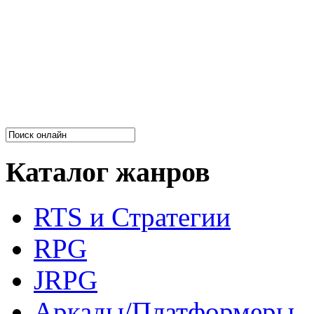
Каталог жанров
RTS и Стратегии
RPG
JRPG
Аркады/Платформеры