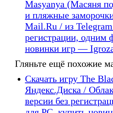
Masyanya (Масяня п
и пляжные заморочки)
Mail.Ru / из Telegra
регистрации, одним ф
новинки игр — Igroz
Гляньте ещё похожие ма
Скачать игру The Bla
Яндекс.Диска / Облак
версии без регистрац
для PC, купить новин