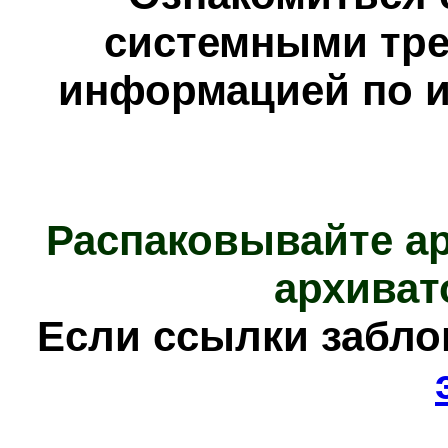
системными тре
информацией по и
Распаковывайте а
архиват
Е
сли ссылки забл