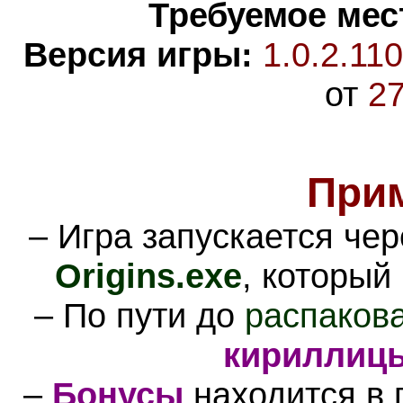
Требуемое мес
Версия игры:
1.0.2.11
от
27
При
– Игра запускается че
Origins.exe
, который
– По пути до
распаков
кириллиц
–
Бонусы
находится в