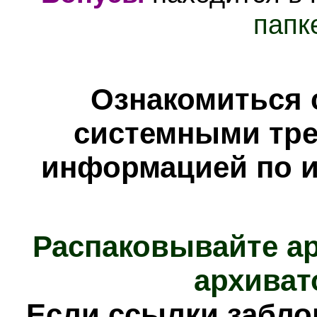
папк
Ознакомиться 
системными тре
информацией по и
Распаковывайте а
архиват
Е
сли ссылки забл