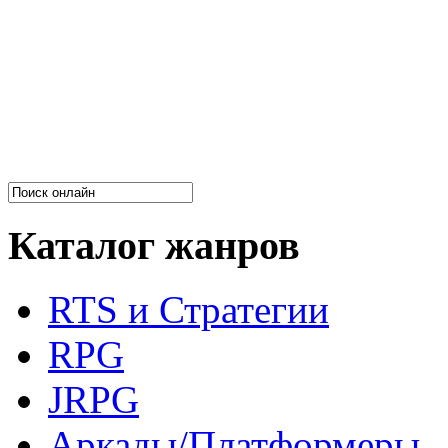
Каталог жанров
RTS и Стратегии
RPG
JRPG
Аркады/Платформеры