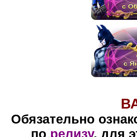
В
Обязательно ознак
по
релизу
, для 