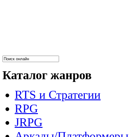
Каталог жанров
RTS и Стратегии
RPG
JRPG
Аркады/Платформеры