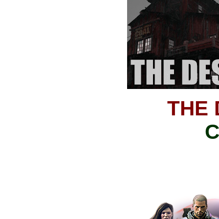
THE
С