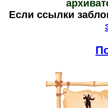
архиват
Е
сли ссылки забл
П