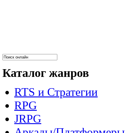
Каталог жанров
RTS и Стратегии
RPG
JRPG
Аркады/Платформеры