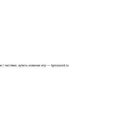
/ частями, купить новинки игр — Igrozavod.ru