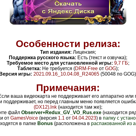
Особенности релиза:
Тип издания:
Лицензия;
Поддержка русского языка:
Есть (текст и озвучка);
Требуемое место для установленной игры:
9,7 ГБ
;
Таблетка:
Не требуется (
DRM-Free
от
GOG
);
Версия игры:
2021.09.16_10.04.08_R24065
(50048 по GOG)
Примечания:
 Если ваша видеокарта не поддерживает его аппаратно или п
ли поддерживает, но перед главным меню появляется ошибка
(DX12).lnk
(находится там же);
тите файл
Observer+Redux_GV_VO_Rus.exe
(находится ря
ки от
GamesVoice
(версия
1.1
от
04.04.2023
) в
папку с устан
ходятся в папке
Bonus
(расположена в
распакованной из а