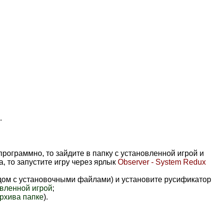
.
рограммно, то зайдите в папку с установленной игрой и
, то запустите игру через ярлык
Observer - System Redux
дом с установочными файлами) и установите русификатор
овленной игрой
;
рхива папке
).