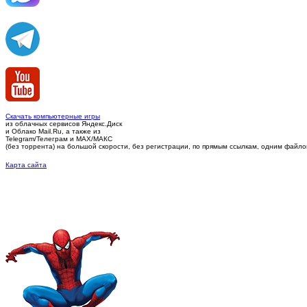
Скачать компьютерные игры
из облачных сервисов Яндекс.Диск
и Облако Mail.Ru, а также из
Telegram/Телеграм
и MAX/МАКС
(без торрента)
на большой скорости, без регистрации, по прямым ссылкам, одним файлом 
Карта сайта