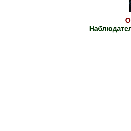
O
Наблюдате