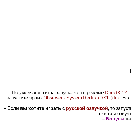
– По умолчанию игра запускается в режиме
DirectX 12
.
запустите ярлык
Observer - System Redux (DX11).lnk
. Ес
–
Если вы хотите играть с
русской озвучкой
, то запус
текста и озвуч
–
Бонусы
на