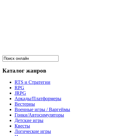
Каталог жанров
RTS и Стратегии
RPG
JRPG
Аркады/Платформеры
Вестерны
Военные игры / Варгеймы
Гонки/Автосимуляторы
Детские игры
Квесты
Логические игры