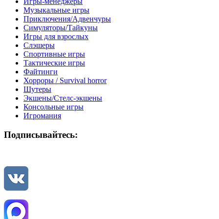
Игры-менеджеры
Музыкальные игры
Приключения/Адвенчуры
Симуляторы/Тайкуны
Игры для взрослых
Слэшеры
Спортивные игры
Тактические игры
Файтинги
Хорроры / Survival horror
Шутеры
Экшены/Стелс-экшены
Консольные игры
Игромания
Подписывайтесь: