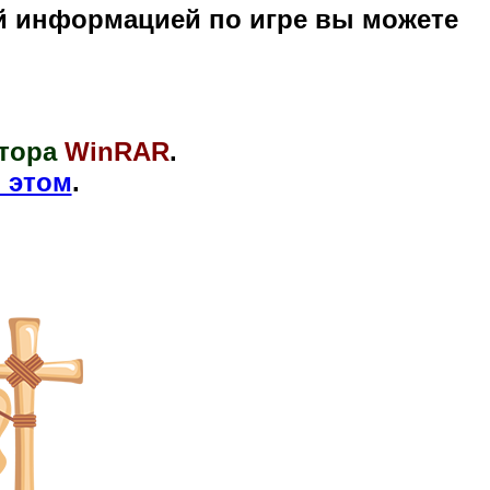
й информацией по игре вы можете
тора
WinRAR
.
 этом
.