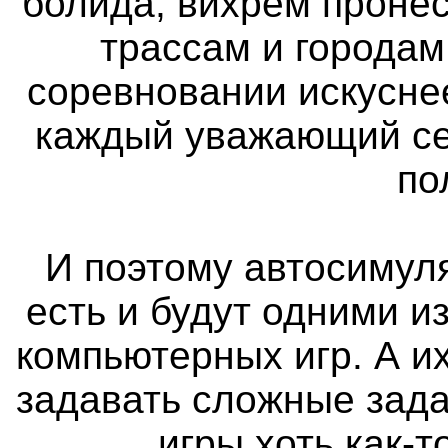
болида, вихрем проне
трассам и городам
соревновании искуснее
каждый уважающий се
по
И поэтому автосимуля
есть и будут одними 
компьютерных игр. А и
задавать сложные зада
игры хоть как-