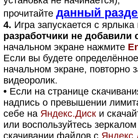
установка не начинается),
данный разд
прочитайте
4.
Игра запускается с ярлыка
разработчики не добавили 
начальном экране нажмите
En
Если вы будете определённое
начальном экране, повторно за
видеоролик.
•
Если на странице скачивани
надпись о превышении лимита
себе на
Яндекс.Диск
и скачай
или воспользуйтесь зеркалом
скачивании файлов с
Яндекс.