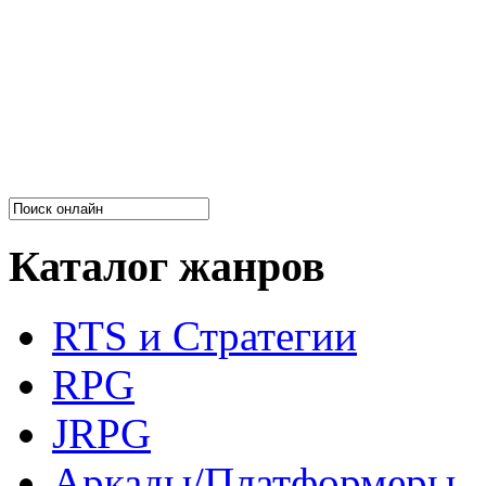
Каталог жанров
RTS и Стратегии
RPG
JRPG
Аркады/Платформеры