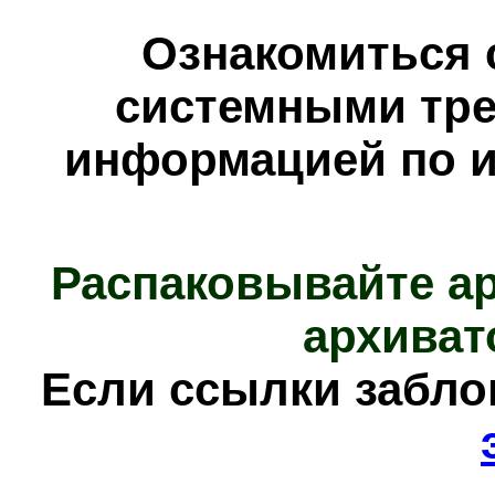
Ознакомиться 
системными тре
информацией по и
Распаковывайте а
архиват
Е
сли ссылки забл