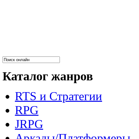
Каталог жанров
RTS и Стратегии
RPG
JRPG
Аркады/Платформеры