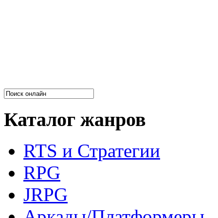
Каталог жанров
RTS и Стратегии
RPG
JRPG
Аркады/Платформеры