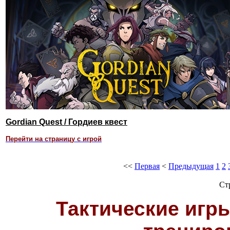
Gordian Quest / Гордиев квест
Перейти на страницу с игрой
<<
Первая
<
Предыдущая
1
2
Ст
Тактические игры