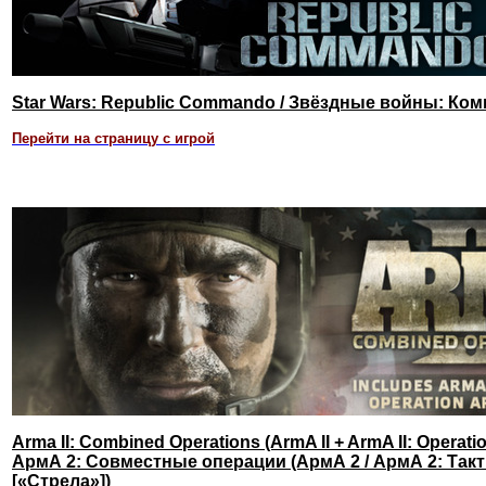
Star Wars: Republic Commando / Звёздные войны: Ко
Перейти на страницу с игрой
Arma II: Combined Operations (ArmA II + ArmA II: Operat
АрмА 2: Совместные операции (АрмА 2 / АрмА 2: Так
[«Стрела»])