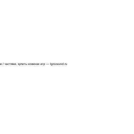
/ частями, купить новинки игр — Igrozavod.ru