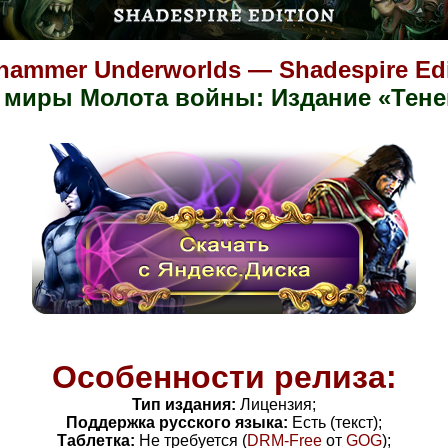
hammer Underworlds — Shadespire Edi
миры Молота войны: Издание «Тен
Особенности релиза:
Тип издания:
Лицензия;
Поддержка русского языка:
Есть (текст);
Таблетка:
Не требуется (
DRM-Free
от
GOG
)
;