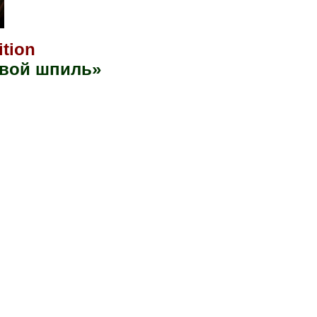
tion
евой шпиль»