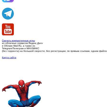
Скачать компьютерные игры
из облачных сервисов Яндекс.Диск
и Облако Mail.Ru, а также из
Telegram/Телеграм
и MAX/МАКС
(без торрента)
на большой скорости, без регистрации, по прямым ссылкам, одним файлом 
Карта сайта