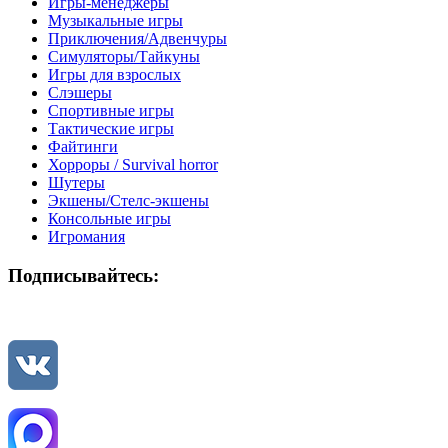
Игры-менеджеры
Музыкальные игры
Приключения/Адвенчуры
Симуляторы/Тайкуны
Игры для взрослых
Слэшеры
Спортивные игры
Тактические игры
Файтинги
Хорроры / Survival horror
Шутеры
Экшены/Стелс-экшены
Консольные игры
Игромания
Подписывайтесь: