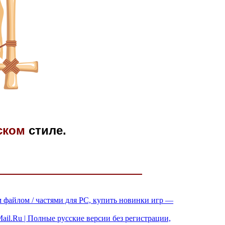
ском
стиле.
им файлом / частями для PC, купить новинки игр —
ail.Ru | Полные русские версии без регистрации,