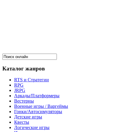
Каталог жанров
RTS и Стратегии
RPG
JRPG
Аркады/Платформеры
Вестерны
Военные игры / Варгеймы
Гонки/Автосимуляторы
Детские игры
Квесты
Логические игры