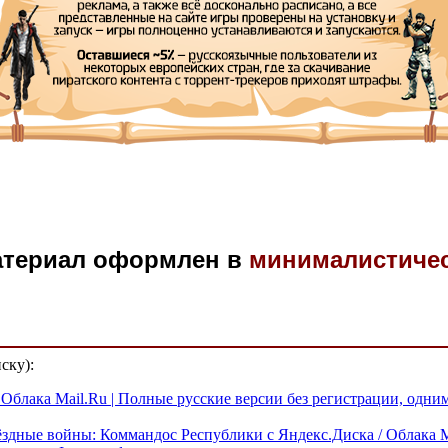
атериал оформлен в
минималистиче
ску):
/ Облака Mail.Ru | Полные русские версии без регистрации, одн
вёздные войны: Коммандос Республики с Яндекс.Диска / Облака M