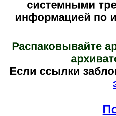
системными тре
информацией по и
Распаковывайте а
архиват
Е
сли ссылки забл
П