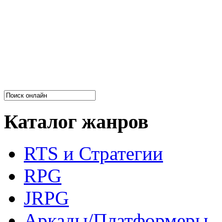
Каталог жанров
RTS и Стратегии
RPG
JRPG
Аркады/Платформеры