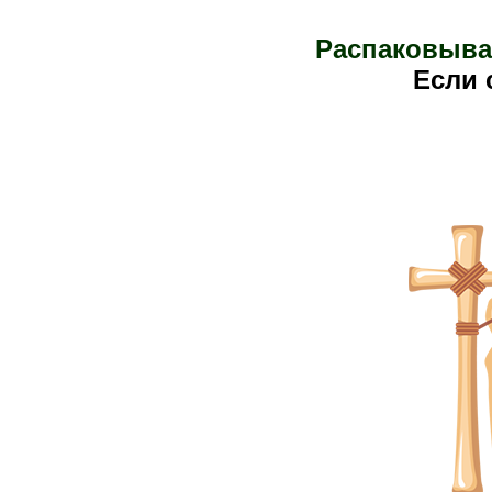
Распаковыва
Е
сли 