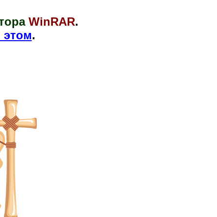
тора
WinRAR
.
 этом
.