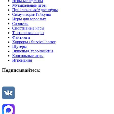
Игры-менеджеры
Музыкальные игры
Приключения/Адвенчуры
Симуляторы/Тайкуны
Игры для взрослых
Слэшеры
Спортивные игры
Тактические игры
Файтинги
Хорроры / Survival horror
Шутеры
Экшены/Стелс-экшены
Консольные игры
Игромания
Подписывайтесь: