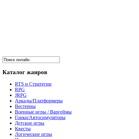
Каталог жанров
RTS и Стратегии
RPG
JRPG
Аркады/Платформеры
Вестерны
Военные игры / Варгеймы
Гонки/Автосимуляторы
Детские игры
Квесты
Логические игры