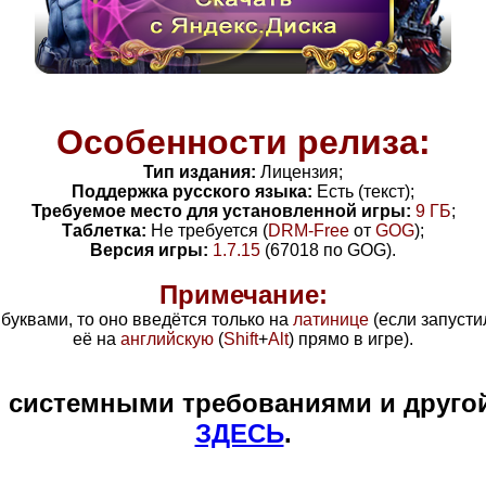
Особенности релиза:
Тип издания:
Лицензия;
Поддержка русского языка:
Есть (текст);
Требуемое место для установленной игры:
9
ГБ
;
Таблетка:
Не требуется (
DRM-Free
от
GOG
)
;
Версия игры:
1.7.15
(67018 по GOG)
.
Примечание:
 буквами, то оно введётся только на
латинице
(если запусти
её на
английскую
(
Shift
+
Alt
) прямо в игре).
и системными требованиями и друго
ЗДЕСЬ
.