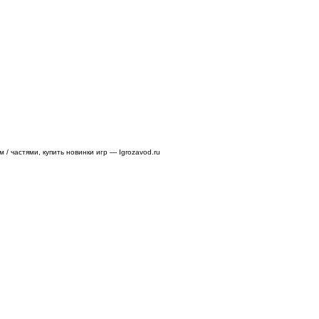
/ частями, купить новинки игр — Igrozavod.ru