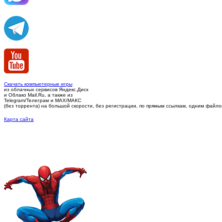
Скачать компьютерные игры
из облачных сервисов Яндекс.Диск
и Облако Mail.Ru, а также из
Telegram/Телеграм
и MAX/МАКС
(без торрента)
на большой скорости, без регистрации, по прямым ссылкам, одним файлом 
Карта сайта