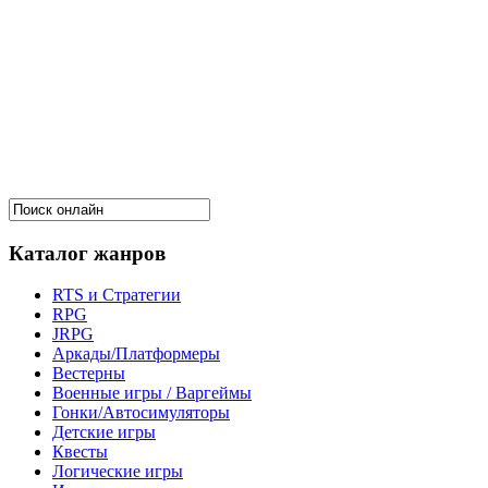
Каталог жанров
RTS и Стратегии
RPG
JRPG
Аркады/Платформеры
Вестерны
Военные игры / Варгеймы
Гонки/Автосимуляторы
Детские игры
Квесты
Логические игры