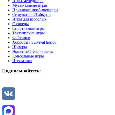
Игры-менеджеры
Музыкальные игры
Приключения/Адвенчуры
Симуляторы/Тайкуны
Игры для взрослых
Слэшеры
Спортивные игры
Тактические игры
Файтинги
Хорроры / Survival horror
Шутеры
Экшены/Стелс-экшены
Консольные игры
Игромания
Подписывайтесь: