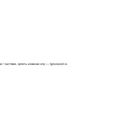
/ частями, купить новинки игр — Igrozavod.ru