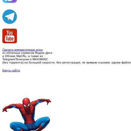
Скачать компьютерные игры
из облачных сервисов Яндекс.Диск
и Облако Mail.Ru, а также из
Telegram/Телеграм
и MAX/МАКС
(без торрента)
на большой скорости, без регистрации, по прямым ссылкам, одним файлом 
Карта сайта