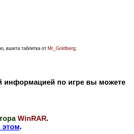
о, вшита таблетка от
Mr_Goldberg
;
й информацией по игре вы можете
тора
WinRAR
.
 этом
.