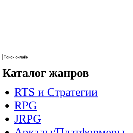
Каталог жанров
RTS и Стратегии
RPG
JRPG
Аркады/Платформеры