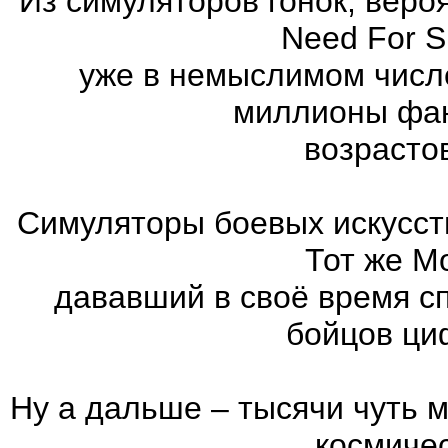
Из симуляторов гонок, вер
Need For 
уже в немыслимом числ
миллионы фан
возрасто
Симуляторы боевых искусст
Тот же Mo
дававший в своё время с
бойцов ци
Ну а дальше – тысячи чуть 
космиче