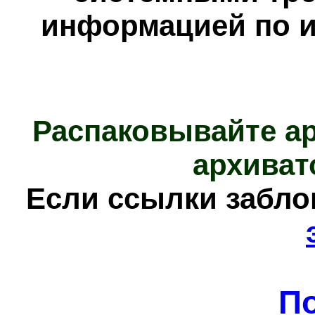
информацией по и
Распаковывайте а
архиват
Е
сли ссылки забл
П