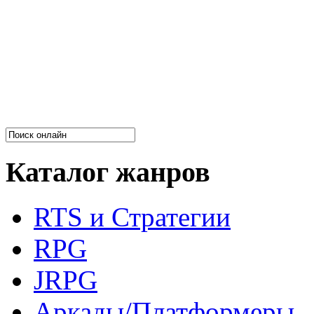
Каталог жанров
RTS и Стратегии
RPG
JRPG
Аркады/Платформеры