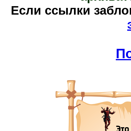
Е
сли ссылки забл
П