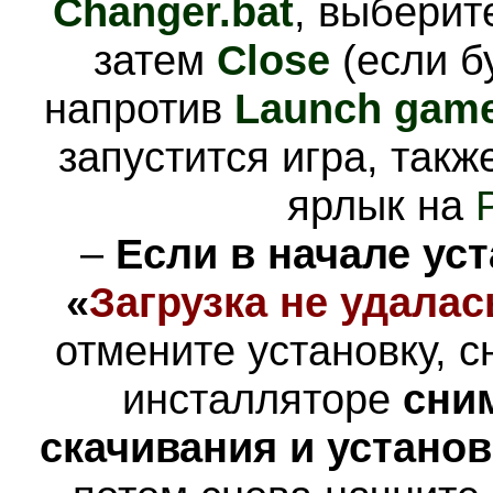
Changer.bat
, выбери
затем
Close
(если б
напротив
Launch gam
запустится игра, такж
ярлык на
–
Если в начале ус
«
Загрузка не удалас
отмените установку, с
инсталляторе
сни
скачивания и устано