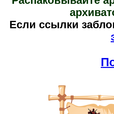
Распаковывайте а
архиват
Е
сли ссылки забл
П