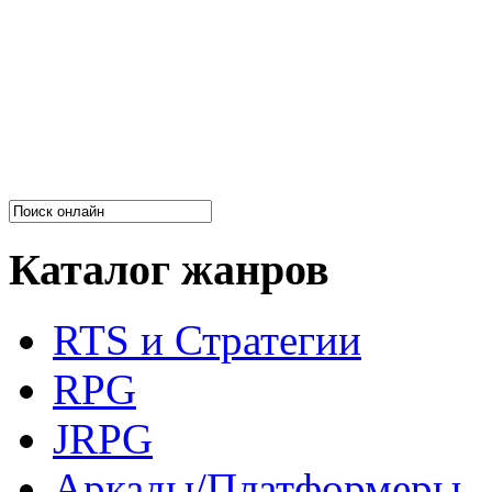
Каталог жанров
RTS и Стратегии
RPG
JRPG
Аркады/Платформеры