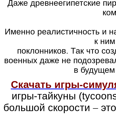
Даже древнеегипетские пи
ком
Именно реалистичность и н
к ним
поклонников. Так что со
военных даже не подозревал
в будущем
Скачать игры-симу
игры-тайкуны (tycoon
большой скорости
–
это