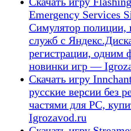
Скачать игру Flashing 
Emergency Services S
Симулятор полиции, 
служб с Яндекс.Диска
регистрации, одним ф
новинки игр — Igroz
Скачать игру Innchan
русские версии без р
частями для PC, куп
Igrozavod.ru
Скачать игру Streame