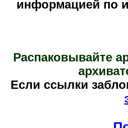
информацией по и
Распаковывайте а
архиват
Е
сли ссылки забл
П