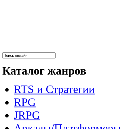
Каталог жанров
RTS и Стратегии
RPG
JRPG
Аркады/Платформеры