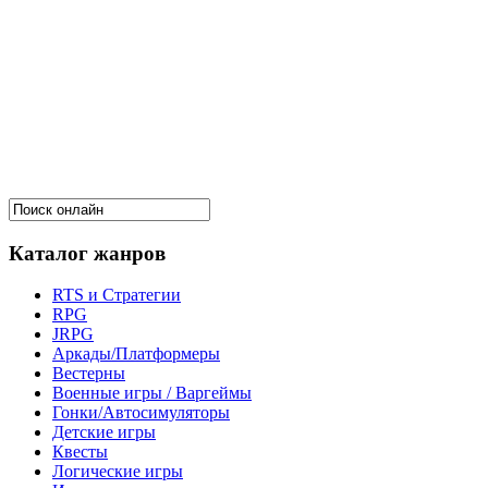
Каталог жанров
RTS и Стратегии
RPG
JRPG
Аркады/Платформеры
Вестерны
Военные игры / Варгеймы
Гонки/Автосимуляторы
Детские игры
Квесты
Логические игры