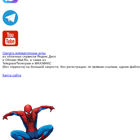
Скачать компьютерные игры
из облачных сервисов Яндекс.Диск
и Облако Mail.Ru, а также из
Telegram/Телеграм
и MAX/МАКС
(без торрента)
на большой скорости, без регистрации, по прямым ссылкам, одним файлом 
Карта сайта