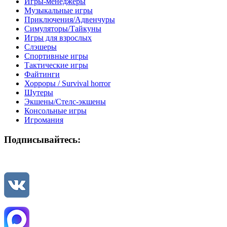
Игры-менеджеры
Музыкальные игры
Приключения/Адвенчуры
Симуляторы/Тайкуны
Игры для взрослых
Слэшеры
Спортивные игры
Тактические игры
Файтинги
Хорроры / Survival horror
Шутеры
Экшены/Стелс-экшены
Консольные игры
Игромания
Подписывайтесь: