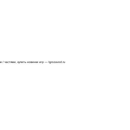
/ частями, купить новинки игр — Igrozavod.ru