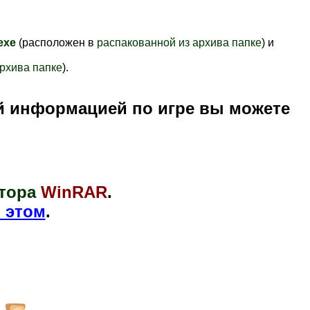
exe
(расположен в
распакованной из архива папке
) и
рхива папке
).
й информацией по игре вы можете
тора
WinRAR
.
 этом
.