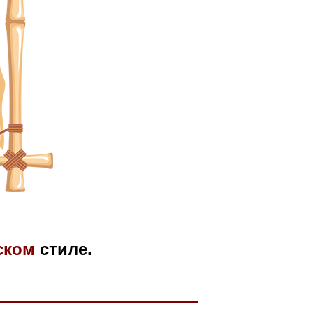
ском
стиле.