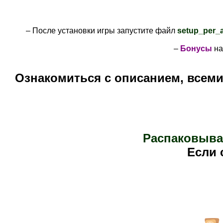
– После установки игры запустите файл
setup_per_a
–
Бонусы
на
Ознакомиться с описанием, всем
Распаковыва
Е
сли 