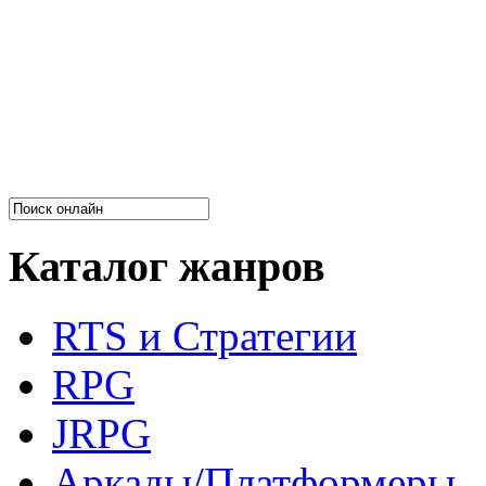
Каталог жанров
RTS и Стратегии
RPG
JRPG
Аркады/Платформеры