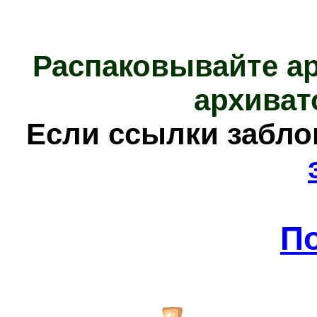
Распаковывайте а
архиват
Е
сли ссылки забл
П