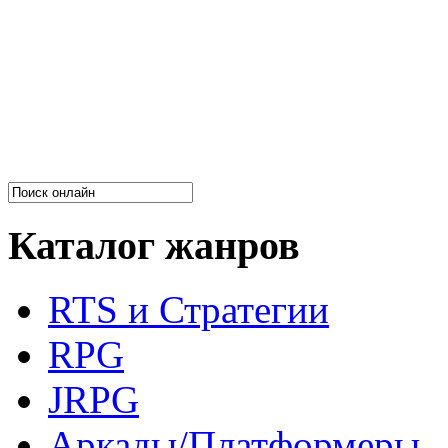
Каталог жанров
RTS и Стратегии
RPG
JRPG
Аркады/Платформеры