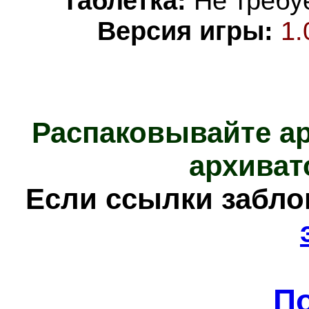
Таблетка:
Не требуе
Версия игры:
1.
Распаковывайте а
архиват
Е
сли ссылки забл
П