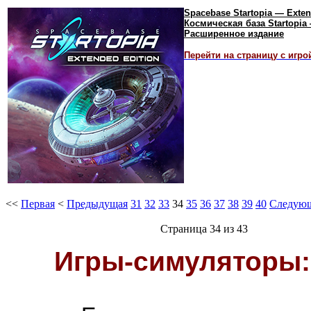
Spacebase Startopia — Exten
Космическая база Startopia
Расширенное издание
Перейти на страницу с игро
<<
Первая
<
Предыдущая
31
32
33
34
35
36
37
38
39
40
Следую
Страница 34 из 43
Игры-симуляторы: