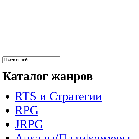
Каталог жанров
RTS и Стратегии
RPG
JRPG
Аркады/Платформеры