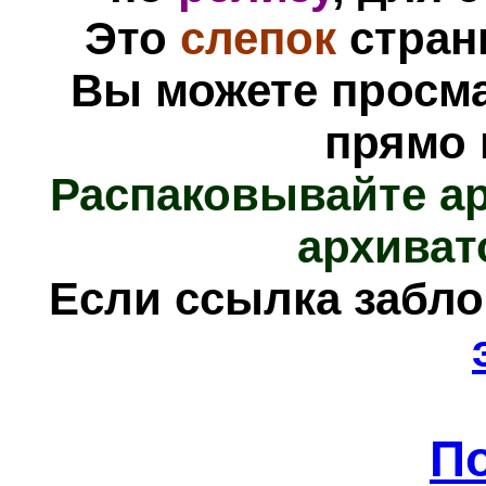
Это
слепок
стра
Вы можете просм
прямо 
Распаковывайте а
архиват
Е
сли ссылка забл
П