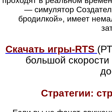
проходят в реальном времен
— симулятор Создател
бродилкой», имеет нема
за
Скачать игры-RTS
(Р
большой скорости
до
Стратегии: ст