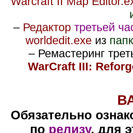
Warcraft II Map Editor.e
–
Редактор
третьей ча
worldedit.exe
из
папк
– Ремастеринг трет
WarCraft III: Refor
В
Обязательно ознак
по
релизу
, для 