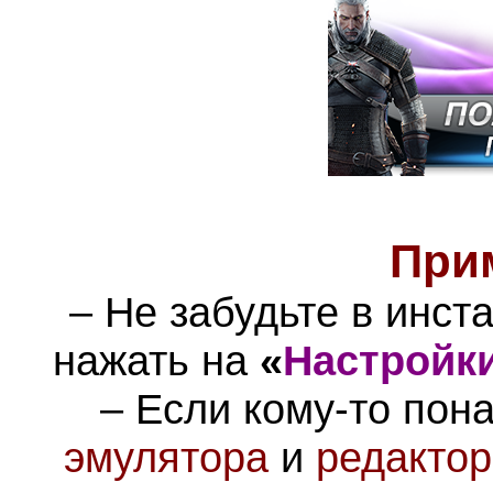
При
– Не забудьте в инст
нажать на
«
Настройк
– Если кому-то пон
эмулятора
и
редактор