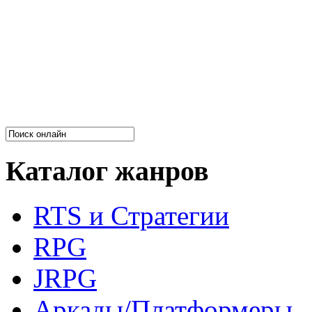
Каталог жанров
RTS и Стратегии
RPG
JRPG
Аркады/Платформеры