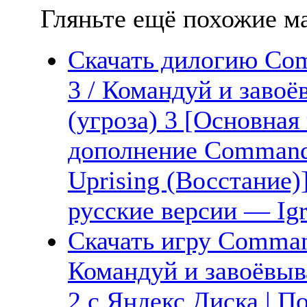
Гляньте ещё похожие ма
Скачать дилогию Com
3 / Командуй и завоё
(угроза) 3 [Основная
дополнение Command 
Uprising (Восстание)
русские версии — Igr
Скачать игру Command
Командуй и завоёвыва
2 с Яндекс.Диска | П